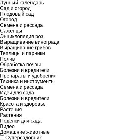
Лунный календарь
Сад и огород
Плодовый сад
Огород
Семена и рассада
Саженцы
Энциклопедия роз
Выращивание винограда
Выращивание грибов
Теплицы и парники
Полив
Обработка почвы
Болезни и вредители
Препараты и удобрения
Техника и инструменты
Семена и рассада
Идеи для сада
Болезни и вредители
Красота и здоровье
Растения
Растения
Поделки для сада
Видео
Домашние животные
Суперсадовник