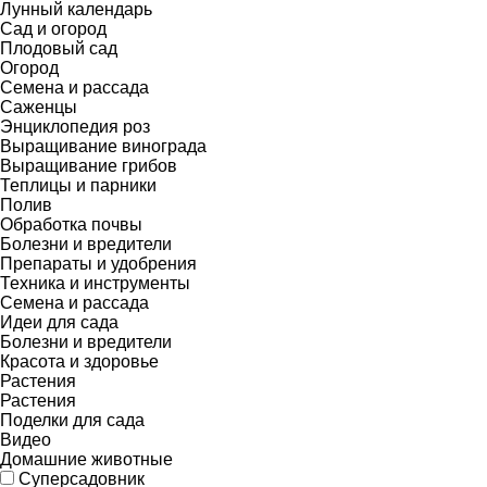
Лунный календарь
Сад и огород
Плодовый сад
Огород
Семена и рассада
Саженцы
Энциклопедия роз
Выращивание винограда
Выращивание грибов
Теплицы и парники
Полив
Обработка почвы
Болезни и вредители
Препараты и удобрения
Техника и инструменты
Семена и рассада
Идеи для сада
Болезни и вредители
Красота и здоровье
Растения
Растения
Поделки для сада
Видео
Домашние животные
Суперсадовник