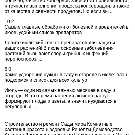
Конечно, качество консервов зависит от правильности
и точности выполнения процесса консервации, а также
от качества и свежести продуктов. Но если вы ...
10
2
Самые главные обработки от болезней и вредителей в
июле: удобный список препаратов
Ловите июльский список препаратов для защиты
ваших растений! В июле основные заболевания
растений вызывают споры грибных инфекций —
пероноспороз, ...
5
0
Какие удобрения нужны в саду и огороде в июле: план
подкормок и список для всех культур
Июль — один из самых важных месяцев в саду и
огороде. В это время растения активно растут,
формируют плоды и цветы, а значит, нуждаются в
регулярных ...
Строительство и ремонт
Сады мира
Комнатные
растения
Красота и здоровье
Рецепты
Домоводство
Арсенал
Домашние животные
Поделки для сада
Отдых