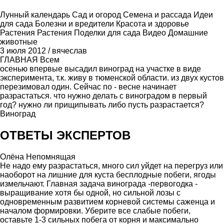
Лунный календарь
Сад и огород
Семена и рассада
Идеи
для сада
Болезни и вредители
Красота и здоровье
Растения
Растения
Поделки для сада
Видео
Домашние
животные
3 июля 2012
/
вячеслав
ГЛАВНАЯ
Всем
осенью впервые высадил виноград на участке в виде
эксперимента, т.к. живу в тюменской области. из двух кустов
перезимовал один. Сейчас по - весне начинает
разрастаться. что нужно делать с виноградом в первый
год? нужно ли прищипывать либо пусть разрастается?
Виноград
ОТВЕТЫ ЭКСПЕРТОВ
Олёна Непомнящая
Не надо ему разрастаться, много сил уйдет на перегруз или
наоборот на лишние для куста бесплодные побеги, ягоды
измельчают. Главная задача винограда -первогодка -
выращивание хотя бы одной, но сильной лозы с
одновременным развитием корневой системы саженца и
началом формировки. Уберите все слабые побеги,
оставьте 1-3 сильных побега от корня и максимально