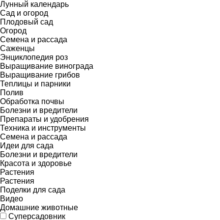
Лунный календарь
Сад и огород
Плодовый сад
Огород
Семена и рассада
Саженцы
Энциклопедия роз
Выращивание винограда
Выращивание грибов
Теплицы и парники
Полив
Обработка почвы
Болезни и вредители
Препараты и удобрения
Техника и инструменты
Семена и рассада
Идеи для сада
Болезни и вредители
Красота и здоровье
Растения
Растения
Поделки для сада
Видео
Домашние животные
Суперсадовник