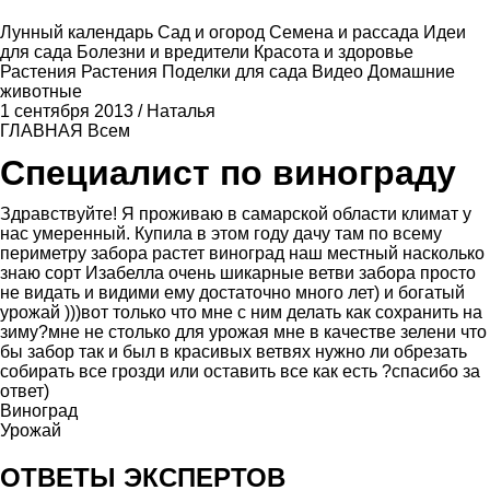
Лунный календарь
Сад и огород
Семена и рассада
Идеи
для сада
Болезни и вредители
Красота и здоровье
Растения
Растения
Поделки для сада
Видео
Домашние
животные
1 сентября 2013
/
Наталья
ГЛАВНАЯ
Всем
Специалист по винограду
Здравствуйте! Я проживаю в самарской области климат у
нас умеренный. Купила в этом году дачу там по всему
периметру забора растет виноград наш местный насколько
знаю сорт Изабелла очень шикарные ветви забора просто
не видать и видими ему достаточно много лет) и богатый
урожай )))вот только что мне с ним делать как сохранить на
зиму?мне не столько для урожая мне в качестве зелени что
бы забор так и был в красивых ветвях нужно ли обрезать
собирать все грозди или оставить все как есть ?спасибо за
ответ)
Виноград
Урожай
ОТВЕТЫ ЭКСПЕРТОВ