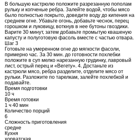
В большую кастрюлю положите разрезанную пополам
рульку и копченые ребра. Залейте водой, чтобы мясо
было полностью покрыто, доведите воду до кипения на
среднем огне. Убавьте огонь, добавьте чеснок, перец
горошком и луковицу, воткнув в нее бутоны гвоздики.
Варите 30 минут, затем добавьте промытую квашеную
капусту и полуготовую фасоль вместе с частью отвара.
Шаг 3
Готовьте на умеренном огне до мягкости фасоли,
примерно час. За 30 мин. до готовности похлебки
положите в суп мелко нарезанную грудинку, лавровый
лист, острый перец и «Вегету». 4. Достаньте из
кастрюли мясо, ребра разделите, отделите мясо от
рульки. Разложите по тарелкам, залейте похлебкой и
подавайте.
Время подготовки
10 ч
Время готовки
1 ч 40 мин
Количество порций
6
Сложность приготовления
средне
Кухня
хорватская