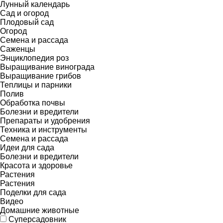
Лунный календарь
Сад и огород
Плодовый сад
Огород
Семена и рассада
Саженцы
Энциклопедия роз
Выращивание винограда
Выращивание грибов
Теплицы и парники
Полив
Обработка почвы
Болезни и вредители
Препараты и удобрения
Техника и инструменты
Семена и рассада
Идеи для сада
Болезни и вредители
Красота и здоровье
Растения
Растения
Поделки для сада
Видео
Домашние животные
Суперсадовник