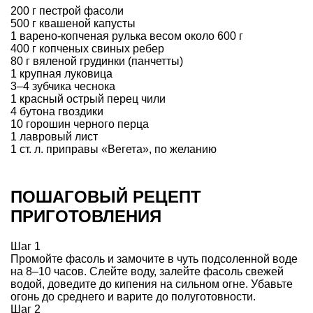
200 г пестрой фасоли
500 г квашеной капусты
1 варено-копченая рулька весом около 600 г
400 г копченых свиных ребер
80 г вяленой грудинки (панчетты)
1 крупная луковица
3–4 зубчика чеснока
1 красный острый перец чили
4 бутона гвоздики
10 горошин черного перца
1 лавровый лист
1 ст. л. приправы «Вегета», по желанию
ПОШАГОВЫЙ РЕЦЕПТ
ПРИГОТОВЛЕНИЯ
Шаг 1
Промойте фасоль и замочите в чуть подсоленной воде
на 8–10 часов. Слейте воду, залейте фасоль свежей
водой, доведите до кипения на сильном огне. Убавьте
огонь до среднего и варите до полуготовности.
Шаг 2