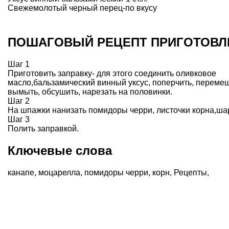
Свежемолотый черный перец-по вкусу
ПОШАГОВЫЙ РЕЦЕПТ ПРИГОТОВЛ
Шаг 1
Приготовить заправку- для этого соединить оливковое
масло,бальзамический винный уксус, поперчить, переме
вымыть, обсушить, нарезать на половинки.
Шаг 2
На шпажки нанизать помидоры черри, листочки корна,ша
Шаг 3
Полить заправкой.
Ключевые слова
канапе
,
моцарелла
,
помидоры черри
,
корн
,
Рецепты
,