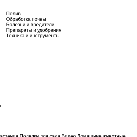
Полив
Обработка почвы
Болезни и вредители
Препараты и удобрения
Техника и инструменты
а
астения
Поделки для сада
Видео
Домашние животные