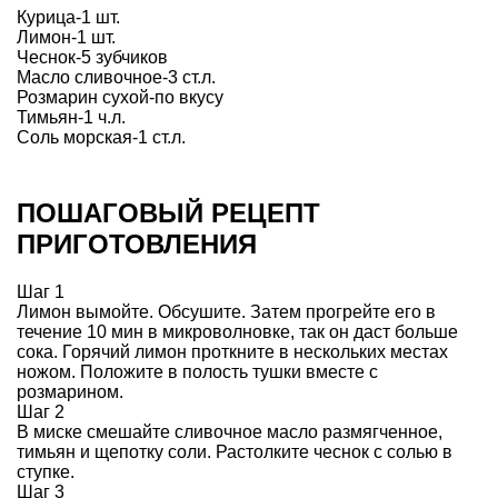
Курица-1 шт.
Лимон-1 шт.
Чеснок-5 зубчиков
Масло сливочное-3 ст.л.
Розмарин сухой-по вкусу
Тимьян-1 ч.л.
Соль морская-1 ст.л.
ПОШАГОВЫЙ РЕЦЕПТ
ПРИГОТОВЛЕНИЯ
Шаг 1
Лимон вымойте. Обсушите. Затем прогрейте его в
течение 10 мин в микроволновке, так он даст больше
сока. Горячий лимон проткните в нескольких местах
ножом. Положите в полость тушки вместе с
розмарином.
Шаг 2
В миске смешайте сливочное масло размягченное,
тимьян и щепотку соли. Растолките чеснок с солью в
ступке.
Шаг 3