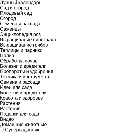
Лунный календарь
Сад и огород
Плодовый сад
Огород
Семена и рассада
Саженцы
Энциклопедия роз
Выращивание винограда
Выращивание грибов
Теплицы и парники
Полив
Обработка почвы
Болезни и вредители
Препараты и удобрения
Техника и инструменты
Семена и рассада
Идеи для сада
Болезни и вредители
Красота и здоровье
Растения
Растения
Поделки для сада
Видео
Домашние животные
Суперсадовник