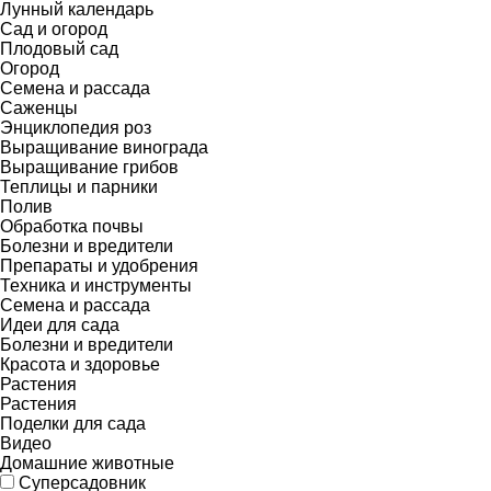
Лунный календарь
Сад и огород
Плодовый сад
Огород
Семена и рассада
Саженцы
Энциклопедия роз
Выращивание винограда
Выращивание грибов
Теплицы и парники
Полив
Обработка почвы
Болезни и вредители
Препараты и удобрения
Техника и инструменты
Семена и рассада
Идеи для сада
Болезни и вредители
Красота и здоровье
Растения
Растения
Поделки для сада
Видео
Домашние животные
Суперсадовник