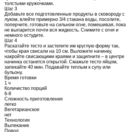
толстыми кружочками.
Шаг 3
Добавьте все подготовленные продукты в сковороду с
луком, влейте примерно 3/4 стакана воды, посолите,
поперчите, готовьте на сильном огне, помешивая, пока
не выпарится почти вся жидкость. Снимите с огня и
немного остудите.
Шаг 4
Раскатайте тесто и застелите им круглую форму так,
чтобы края свисали на 10 см. Выложите начинку,
накройте свисающими краями и защипните – в центре
начинка останется открытой. Смажьте тесто яйцом,
запекайте 40 мин. Подавайте теплым к супу или
бульону.
Время готовки
1 ч
Количество порций
6-8
Сложность приготовления
легко
Вегетарианское
нет
Технология
Выпекание
Повод