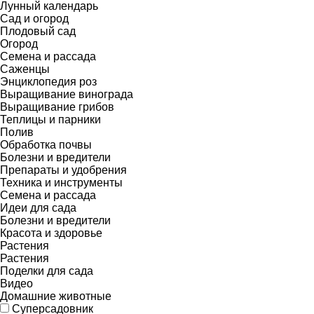
Лунный календарь
Сад и огород
Плодовый сад
Огород
Семена и рассада
Саженцы
Энциклопедия роз
Выращивание винограда
Выращивание грибов
Теплицы и парники
Полив
Обработка почвы
Болезни и вредители
Препараты и удобрения
Техника и инструменты
Семена и рассада
Идеи для сада
Болезни и вредители
Красота и здоровье
Растения
Растения
Поделки для сада
Видео
Домашние животные
Суперсадовник