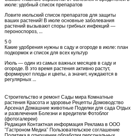
июле: удобный список препаратов
Ловите июльский список препаратов для защиты
ваших растений! В июле основные заболевания
растений вызывают споры грибных инфекций —
пероноспороз, ...
5
0
Какие удобрения нужны в саду и огороде в июле: план
подкормок и список для всех культур
Июль — один из самых важных месяцев в саду и
огороде. В это время растения активно растут,
формируют плоды и цветы, а значит, нуждаются в
регулярных ...
Строительство и ремонт
Сады мира
Комнатные
растения
Красота и здоровье
Рецепты
Домоводство
Арсенал
Домашние животные
Поделки для сада
Отдых
и развлечения
Болезни и вредители
Фотоблог
(фотогалереи)
Редакция
Контактная информация
Реклама в ООО
"Гастроном Медиа"
Пользовательское соглашение
Политика в отношении обработки персональных