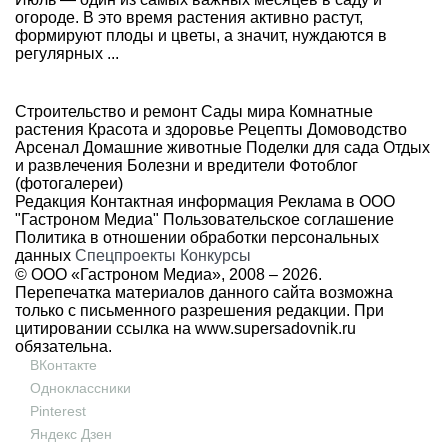
огороде. В это время растения активно растут,
формируют плоды и цветы, а значит, нуждаются в
регулярных ...
Строительство и ремонт
Сады мира
Комнатные
растения
Красота и здоровье
Рецепты
Домоводство
Арсенал
Домашние животные
Поделки для сада
Отдых
и развлечения
Болезни и вредители
Фотоблог
(фотогалереи)
Редакция
Контактная информация
Реклама в ООО
"Гастроном Медиа"
Пользовательское соглашение
Политика в отношении обработки персональных
данных
Спецпроекты
Конкурсы
© ООО «Гастроном Медиа», 2008 –
2026.
Перепечатка материалов данного сайта возможна
только с письменного разрешения редакции. При
цитировании ссылка на
www.supersadovnik.ru
обязательна.
ВКонтакте
Одноклассники
Pinterest
Яндекс Дзен