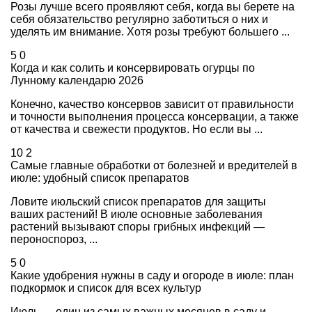
Розы лучше всего проявляют себя, когда вы берете на
себя обязательство регулярно заботиться о них и
уделять им внимание. Хотя розы требуют большего ...
5
0
Когда и как солить и консервировать огурцы по
Лунному календарю 2026
Конечно, качество консервов зависит от правильности
и точности выполнения процесса консервации, а также
от качества и свежести продуктов. Но если вы ...
10
2
Самые главные обработки от болезней и вредителей в
июле: удобный список препаратов
Ловите июльский список препаратов для защиты
ваших растений! В июле основные заболевания
растений вызывают споры грибных инфекций —
пероноспороз, ...
5
0
Какие удобрения нужны в саду и огороде в июле: план
подкормок и список для всех культур
Июль — один из самых важных месяцев в саду и