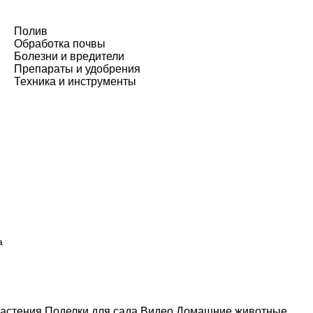
Полив
Обработка почвы
Болезни и вредители
Препараты и удобрения
Техника и инструменты
а
астения
Поделки для сада
Видео
Домашние животные