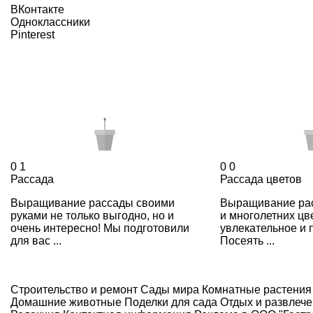
ВКонтакте
Одноклассники
Pinterest
0
1
0
0
Рассада
Рассада цветов
Выращивание рассады своими
Выращивание рас
руками не только выгодно, но и
и многолетних цв
очень интересно! Мы подготовили
увлекательное и 
для вас ...
Посеять ...
Строительство и ремонт
Сады мира
Комнатные растения
Домашние животные
Поделки для сада
Отдых и развлеч