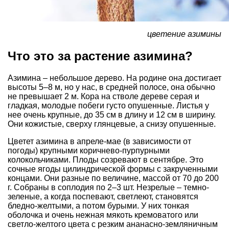
цветение азимины
Что это за растение азимина?
Азимина – небольшое дерево. На родине она достигает
высоты 5–8 м, но у нас, в средней полосе, она обычно
не превышает 2 м. Кора на стволе дереве серая и
гладкая, молодые побеги густо опушенные. Листья у
нее очень крупные, до 35 см в длину и 12 см в ширину.
Они кожистые, сверху глянцевые, а снизу опушенные.
Цветет азимина в апреле-мае (в зависимости от
погоды) крупными коричнево-пурпурными
колокольчиками. Плоды созревают в сентябре. Это
сочные ягоды цилиндрической формы с закрученными
концами. Они разные по величине, массой от 70 до 200
г. Собраны в соплодия по 2–3 шт. Незрелые – темно-
зеленые, а когда поспевают, светлеют, становятся
бледно-желтыми, а потом бурыми. У них тонкая
оболочка и очень нежная мякоть кремоватого или
светло-желтого цвета с резким ананасно-земляничным