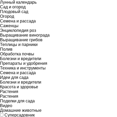
Лунный календарь
Сад и огород
Плодовый сад
Огород
Семена и рассада
Саженцы
Энциклопедия роз
Выращивание винограда
Выращивание грибов
Теплицы и парники
Полив
Обработка почвы
Болезни и вредители
Препараты и удобрения
Техника и инструменты
Семена и рассада
Идеи для сада
Болезни и вредители
Красота и здоровье
Растения
Растения
Поделки для сада
Видео
Домашние животные
Суперсадовник