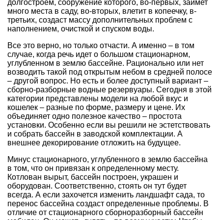
долгостроем, сооружение которого, во-первых, займет
много места в саду, во-вторых, влетит в копеечку, в-
третьих, создаст массу дополнительных проблем с
наполнением, очисткой и спуском воды.
Все это верно, но только отчасти. А именно – в том
случае, когда речь идет о большом стационарном,
углубленном в землю бассейне. Рационально или нет
возводить такой под открытым небом в средней полосе
– другой вопрос. Но есть и более доступный вариант –
сборно-разборные водные резервуары. Сегодня в этой
категории представлены модели на любой вкус и
кошелек – разные по форме, размеру и цене. Их
объединяет одно полезное качество – простота
установки. Особенно если вы решили не эстетствовать
и собрать бассейн в заводской комплектации. А
внешнее декорирование отложить на будущее.
Минус стационарного, углубленного в землю бассейна
в том, что он привязан к определенному месту.
Котлован вырыт, бассейн построен, украшен и
оборудован. Соответственно, стоять он тут будет
всегда. А если захочется изменить ландшафт сада, то
перенос бассейна создаст определенные проблемы. В
отличие от стационарного сборноразборный бассейн