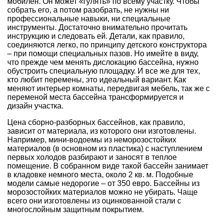
мобилен. Он может «гулять» по всему участку. Чтобы
собрать его, а потом разобрать, не нужны ни
профессиональные навыки, ни специальные
инструменты. Достаточно внимательно прочитать
инструкцию и следовать ей. Детали, как правило,
соединяются легко, по принципу детского конструктора
– при помощи специальных пазов. Но имейте в виду,
что прежде чем менять дислокацию бассейна, нужно
обустроить специальную площадку. И все же для тех,
кто любит перемены, это идеальный вариант. Как
меняют интерьер комнаты, передвигая мебель, так же с
переменой места бассейна трансформируется и
дизайн участка.
Цена сборно-разборных бассейнов, как правило,
зависит от материала, из которого они изготовлены.
Например, мини-водоемы из неморозостойких
материалов (в основном из пластика) с наступлением
первых холодов разбирают и заносят в теплое
помещение. В собранном виде такой бассейн занимает
в кладовке немного места, около 2 кв. м. Подобные
модели самые недорогие – от 350 евро. Бассейны из
морозостойких материалов можно не убирать. Чаще
всего они изготовлены из оцинкованной стали с
многослойным защитным покрытием.