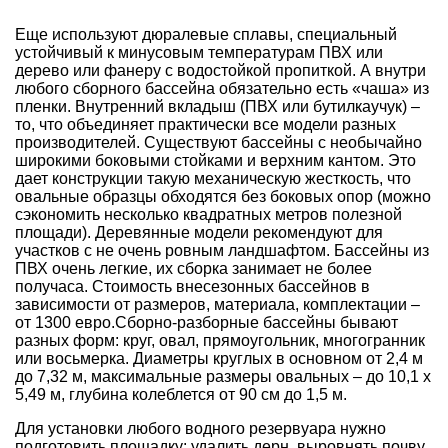
Еще используют дюралевые сплавы, специальный
устойчивый к минусовым температурам ПВХ или
дерево или фанеру с водостойкой пропиткой. А внутри
любого сборного бассейна обязательно есть «чаша» из
пленки. Внутренний вкладыш (ПВХ или бутилкаучук) –
то, что объединяет практически все модели разных
производителей. Существуют бассейны с необычайно
широкими боковыми стойками и верхним кантом. Это
дает конструкции такую механическую жесткость, что
овальные образцы обходятся без боковых опор (можно
сэкономить несколько квадратных метров полезной
площади). Деревянные модели рекомендуют для
участков с не очень ровным ландшафтом. Бассейны из
ПВХ очень легкие, их сборка занимает не более
получаса. Стоимость внесезонных бассейнов в
зависимости от размеров, материала, комплектации –
от 1300 евро.Сборно-разборные бассейны бывают
разных форм: круг, овал, прямоугольник, многогранник
или восьмерка. Диаметры круглых в основном от 2,4 м
до 7,32 м, максимальные размеры овальных – до 10,1 х
5,49 м, глубина колеблется от 90 см до 1,5 м.
Для установки любого водного резервуара нужно
подготовить площадку: удалить дерн, выровнять почву