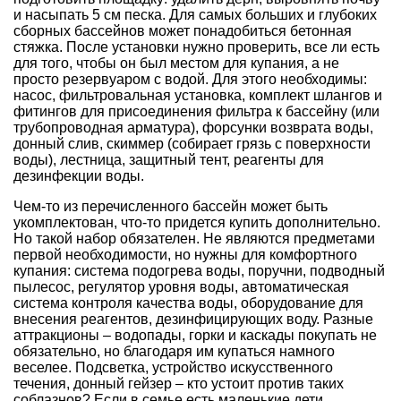
и насыпать 5 см песка. Для самых больших и глубоких
сборных бассейнов может понадобиться бетонная
стяжка. После установки нужно проверить, все ли есть
для того, чтобы он был местом для купания, а не
просто резервуаром с водой. Для этого необходимы:
насос, фильтровальная установка, комплект шлангов и
фитингов для присоединения фильтра к бассейну (или
трубопроводная арматура), форсунки возврата воды,
донный слив, скиммер (собирает грязь с поверхности
воды), лестница, защитный тент, реагенты для
дезинфекции воды.
Чем-то из перечисленного бассейн может быть
укомплектован, что-то придется купить дополнительно.
Но такой набор обязателен. Не являются предметами
первой необходимости, но нужны для комфортного
купания: система подогрева воды, поручни, подводный
пылесос, регулятор уровня воды, автоматическая
система контроля качества воды, оборудование для
внесения реагентов, дезинфицирующих воду. Разные
аттракционы – водопады, горки и каскады покупать не
обязательно, но благодаря им купаться намного
веселее. Подсветка, устройство искусственного
течения, донный гейзер – кто устоит против таких
соблазнов? Если в семье есть маленькие дети,