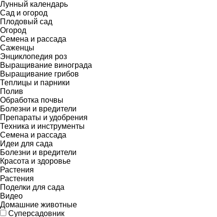
Лунный календарь
Сад и огород
Плодовый сад
Огород
Семена и рассада
Саженцы
Энциклопедия роз
Выращивание винограда
Выращивание грибов
Теплицы и парники
Полив
Обработка почвы
Болезни и вредители
Препараты и удобрения
Техника и инструменты
Семена и рассада
Идеи для сада
Болезни и вредители
Красота и здоровье
Растения
Растения
Поделки для сада
Видео
Домашние животные
Суперсадовник