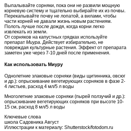
Выпалывайте сорняки, пока они не развили мощную
корневую систему и тщательно выбирайте их из почвы.
Перекапывайте почву не лопатой, а вилами, чтобы
части корней не давали жизнь новым растениям.
Полоть лучше после дождя, когда корни легко
извлекать из земли.
От сорняков на капустных грядках используйте
препарат
Миура
. Действует избирательно, не
повреждая культурные растения. Эффект от препарата
заметен уже через 7-10 дней после применения.
Как использовать Миуру
Однолетние злаковые сорняки (виды щитинника, овсюг
и др.): опрыскивание вегетирующих сорняков в фазе 2-
4 листьев, расход 4 мл/5 л воды
Многолетние злаковые сорняки (пырей ползучий и др.):
опрыскивание вегетирующих сорняков при высоте 10-
15 см, расход 8 мл/5 л воды
Ключевые слова
школа Садовника Август
Иллюстрации к материалу: Shutterstock/fotodom.ru