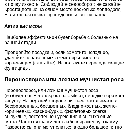
в почву известь. Соблюдайте севооборот: не сажайте
Крестоцветные на одном месте несколько лет подряд.
Если кислая почва, проведение известкования.
Активные меры
Наиболее эффективной будет борьба с болезнью на
ранней стадии.
Проверяйте посадки и, если заметите неладное,
удаляйте пораженные экземпляры вместе с
корневищем (сжигайте). Используете серосодержащие
фунгициды.
Пероноспороз или ложная мучнистая роса
Пероноспороз, или ложная мучнистая роса
(возбудитель Peronospora parasitica), нередко поражает
капусту. На верхней стороне листьев расплывчатых,
бесформенных, бесцветных, бледно-желтых, желто-
коричневых, красно-бурых, фиолетовых слегка
выпуклые, постепенно буреющие и высыхающие
пятна. Часто пятна имеют слабо выраженную кайму.
Разрастаясь, они могут слиться в одно большое пятно