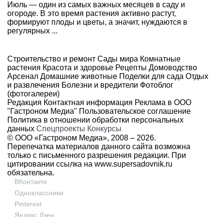
Июль — один из самых важных месяцев в саду и
огороде. В это время растения активно растут,
формируют плоды и цветы, а значит, нуждаются в
регулярных ...
Строительство и ремонт
Сады мира
Комнатные
растения
Красота и здоровье
Рецепты
Домоводство
Арсенал
Домашние животные
Поделки для сада
Отдых
и развлечения
Болезни и вредители
Фотоблог
(фотогалереи)
Редакция
Контактная информация
Реклама в ООО
"Гастроном Медиа"
Пользовательское соглашение
Политика в отношении обработки персональных
данных
Спецпроекты
Конкурсы
© ООО «Гастроном Медиа», 2008 –
2026.
Перепечатка материалов данного сайта возможна
только с письменного разрешения редакции. При
цитировании ссылка на
www.supersadovnik.ru
обязательна.
ВКонтакте
Одноклассники
Pinterest
Яндекс Дзен