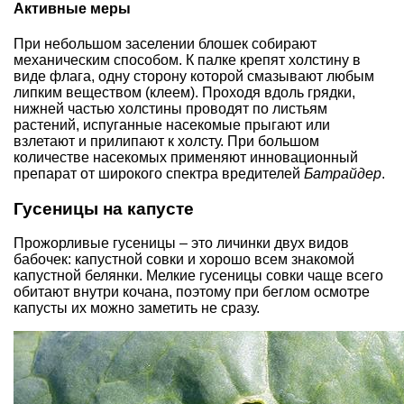
Активные меры
При небольшом заселении блошек собирают
механическим способом. К палке крепят холстину в
виде флага, одну сторону которой смазывают любым
липким веществом (клеем). Проходя вдоль грядки,
нижней частью холстины проводят по листьям
растений, испуганные насекомые прыгают или
взлетают и прилипают к холсту. При большом
количестве насекомых применяют инновационный
препарат от широкого спектра вредителей
Батрайдер
.
Гусеницы на капусте
Прожорливые гусеницы – это личинки двух видов
бабочек: капустной совки и хорошо всем знакомой
капустной белянки. Мелкие гусеницы совки чаще всего
обитают внутри кочана, поэтому при беглом осмотре
капусты их можно заметить не сразу.