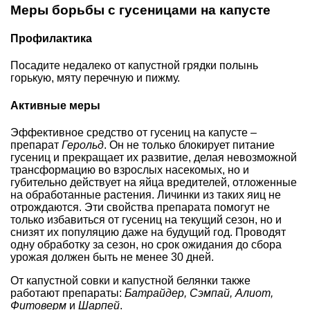
Меры борьбы с гусеницами на капусте
Профилактика
Посадите недалеко от капустной грядки полынь
горькую, мяту перечную и пижму.
Активные меры
Эффективное средство от гусениц на капусте –
препарат
Герольд
. Он не только блокирует питание
гусениц и прекращает их развитие, делая невозможной
трансформацию во взрослых насекомых, но и
губительно действует на яйца вредителей, отложенные
на обработанные растения. Личинки из таких яиц не
отрождаются. Эти свойства препарата помогут не
только избавиться от гусениц на текущий сезон, но и
снизят их популяцию даже на будущий год. Проводят
одну обработку за сезон, но срок ожидания до сбора
урожая должен быть не менее 30 дней.
От капустной совки и капустной белянки также
работают препараты:
Батрайдер, Сэмпай, Алиот,
Фитоверм
и
Шарпей
.