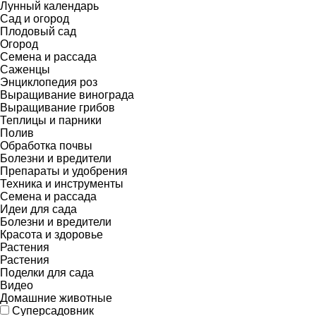
Лунный календарь
Сад и огород
Плодовый сад
Огород
Семена и рассада
Саженцы
Энциклопедия роз
Выращивание винограда
Выращивание грибов
Теплицы и парники
Полив
Обработка почвы
Болезни и вредители
Препараты и удобрения
Техника и инструменты
Семена и рассада
Идеи для сада
Болезни и вредители
Красота и здоровье
Растения
Растения
Поделки для сада
Видео
Домашние животные
Суперсадовник