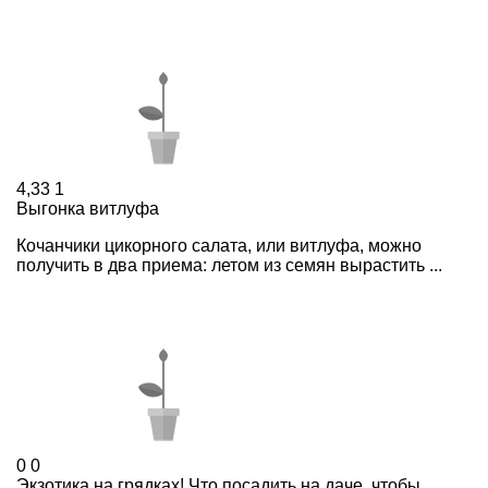
4,33
1
Выгонка витлуфа
Кочанчики цикорного салата, или витлуфа, можно
получить в два приема: летом из семян вырастить ...
0
0
Экзотика на грядках! Что посадить на даче, чтобы