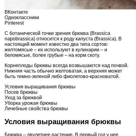
ВКонтакте
Одноклассники
Pinterest
С ботанической точки зрения брюква (Brassica
napobrassica) относится к роду капуста (Brassica). В
настоящий момент известно два типа сортов:
желтомясые – их используют в кулинарии – и
беломясые, более грубые – на корм скоту.
Корнеплоды брюквы всегда возвышаются над почвой.
Нижняя часть обычно желтоватая, а верхняя может
быть темно-зеленой либо фиолетово-красноватой.
Условия выращивания брюквы
Посев брюквы
Уход за брюквой
Уборка урожая брюквы
Лечебные свойства брюквы
Условия выращивания брюквы
Брюква – двулетнее растение. В первый год у нее