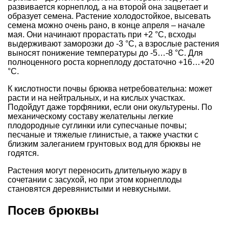
развивается корнеплод, а на второй она зацветает и
образует семена. Растение холодостойкое, высевать
семена можно очень рано, в конце апреля – начале
мая. Они начинают прорастать при +2 °С, всходы
выдерживают заморозки до -3 °С, а взрослые растения
выносят понижение температуры до -5…-8 °С. Для
полноценного роста корнеплоду достаточно +16…+20
°С.
К кислотности почвы брюква нетребовательна: может
расти и на нейтральных, и на кислых участках.
Подойдут даже торфяники, если они окультурены. По
механическому составу желательны легкие
плодородные суглинки или супесчаные почвы;
песчаные и тяжелые глинистые, а также участки с
близким залеганием грунтовых вод для брюквы не
годятся.
Растения могут переносить длительную жару в
сочетании с засухой, но при этом корнеплоды
становятся деревянистыми и невкусными.
Посев брюквы