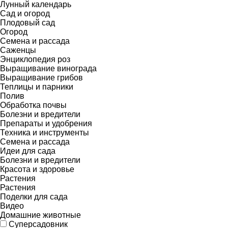
Лунный календарь
Сад и огород
Плодовый сад
Огород
Семена и рассада
Саженцы
Энциклопедия роз
Выращивание винограда
Выращивание грибов
Теплицы и парники
Полив
Обработка почвы
Болезни и вредители
Препараты и удобрения
Техника и инструменты
Семена и рассада
Идеи для сада
Болезни и вредители
Красота и здоровье
Растения
Растения
Поделки для сада
Видео
Домашние животные
Суперсадовник