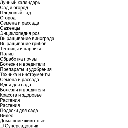
Лунный календарь
Сад и огород
Плодовый сад
Огород
Семена и рассада
Саженцы
Энциклопедия роз
Выращивание винограда
Выращивание грибов
Теплицы и парники
Полив
Обработка почвы
Болезни и вредители
Препараты и удобрения
Техника и инструменты
Семена и рассада
Идеи для сада
Болезни и вредители
Красота и здоровье
Растения
Растения
Поделки для сада
Видео
Домашние животные
Суперсадовник