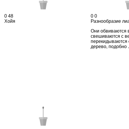
0
48
0
0
Хойя
Разнообразие ли
Они обвиваются в
свешиваются с ве
перекидываются 
дерево, подобно .