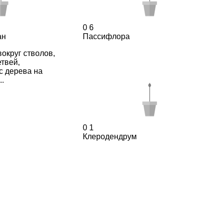
0
6
ан
Пассифлора
округ стволов,
твей,
с дерева на
..
0
1
Клеродендрум