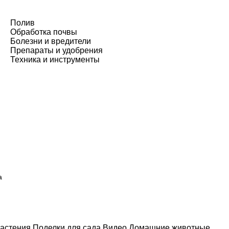
Полив
Обработка почвы
Болезни и вредители
Препараты и удобрения
Техника и инструменты
а
астения
Поделки для сада
Видео
Домашние животные