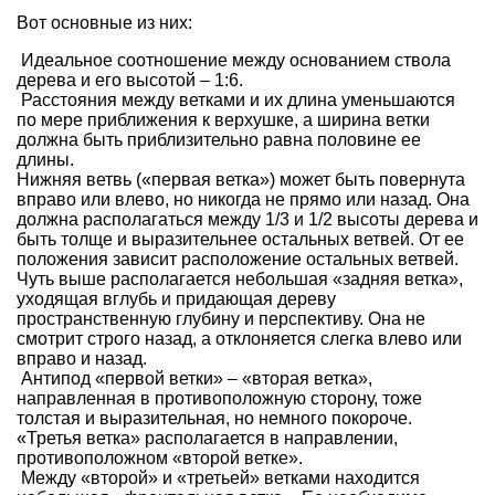
Вот основные из них:
Идеальное соотношение между основанием ствола
дерева и его высотой – 1:6.
Расстояния между ветками и их длина уменьшаются
по мере приближения к верхушке, а ширина ветки
должна быть приблизительно равна половине ее
длины.
Нижняя ветвь («первая ветка») может быть повернута
вправо или влево, но никогда не прямо или назад. Она
должна располагаться между 1/3 и 1/2 высоты дерева и
быть толще и выразительнее остальных ветвей. От ее
положения зависит расположение остальных ветвей.
Чуть выше располагается небольшая «задняя ветка»,
уходящая вглубь и придающая дереву
пространственную глубину и перспективу. Она не
смотрит строго назад, а отклоняется слегка влево или
вправо и назад.
Антипод «первой ветки» – «вторая ветка»,
направленная в противоположную сторону, тоже
толстая и выразительная, но немного покороче.
«Третья ветка» располагается в направлении,
противоположном «второй ветке».
Между «второй» и «третьей» ветками находится