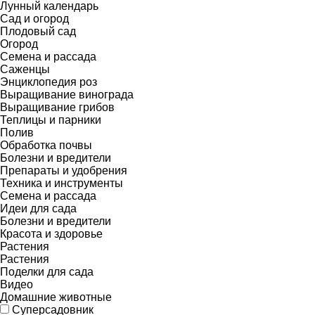
Лунный календарь
Сад и огород
Плодовый сад
Огород
Семена и рассада
Саженцы
Энциклопедия роз
Выращивание винограда
Выращивание грибов
Теплицы и парники
Полив
Обработка почвы
Болезни и вредители
Препараты и удобрения
Техника и инструменты
Семена и рассада
Идеи для сада
Болезни и вредители
Красота и здоровье
Растения
Растения
Поделки для сада
Видео
Домашние животные
Суперсадовник