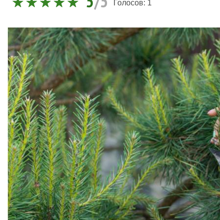
5
/5
Голосов:
1