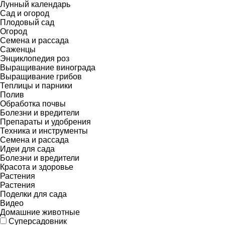
Лунный календарь
Сад и огород
Плодовый сад
Огород
Семена и рассада
Саженцы
Энциклопедия роз
Выращивание винограда
Выращивание грибов
Теплицы и парники
Полив
Обработка почвы
Болезни и вредители
Препараты и удобрения
Техника и инструменты
Семена и рассада
Идеи для сада
Болезни и вредители
Красота и здоровье
Растения
Растения
Поделки для сада
Видео
Домашние животные
Суперсадовник