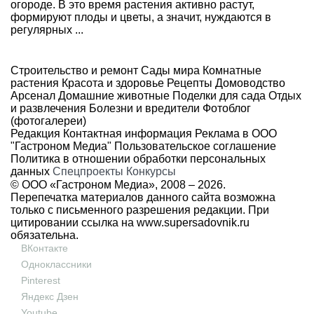
огороде. В это время растения активно растут,
формируют плоды и цветы, а значит, нуждаются в
регулярных ...
Строительство и ремонт
Сады мира
Комнатные
растения
Красота и здоровье
Рецепты
Домоводство
Арсенал
Домашние животные
Поделки для сада
Отдых
и развлечения
Болезни и вредители
Фотоблог
(фотогалереи)
Редакция
Контактная информация
Реклама в ООО
"Гастроном Медиа"
Пользовательское соглашение
Политика в отношении обработки персональных
данных
Спецпроекты
Конкурсы
© ООО «Гастроном Медиа», 2008 –
2026.
Перепечатка материалов данного сайта возможна
только с письменного разрешения редакции. При
цитировании ссылка на
www.supersadovnik.ru
обязательна.
ВКонтакте
Одноклассники
Pinterest
Яндекс Дзен
Youtube