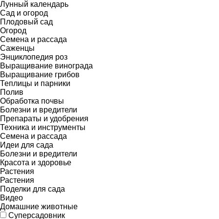
Лунный календарь
Сад и огород
Плодовый сад
Огород
Семена и рассада
Саженцы
Энциклопедия роз
Выращивание винограда
Выращивание грибов
Теплицы и парники
Полив
Обработка почвы
Болезни и вредители
Препараты и удобрения
Техника и инструменты
Семена и рассада
Идеи для сада
Болезни и вредители
Красота и здоровье
Растения
Растения
Поделки для сада
Видео
Домашние животные
Суперсадовник