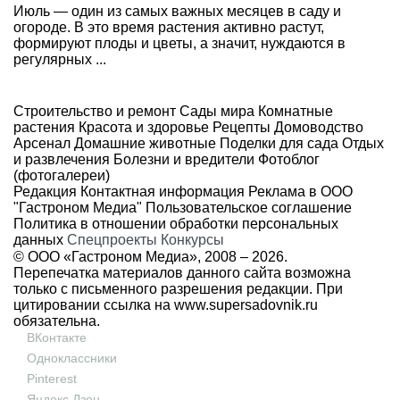
Июль — один из самых важных месяцев в саду и
огороде. В это время растения активно растут,
формируют плоды и цветы, а значит, нуждаются в
регулярных ...
Строительство и ремонт
Сады мира
Комнатные
растения
Красота и здоровье
Рецепты
Домоводство
Арсенал
Домашние животные
Поделки для сада
Отдых
и развлечения
Болезни и вредители
Фотоблог
(фотогалереи)
Редакция
Контактная информация
Реклама в ООО
"Гастроном Медиа"
Пользовательское соглашение
Политика в отношении обработки персональных
данных
Спецпроекты
Конкурсы
© ООО «Гастроном Медиа», 2008 –
2026.
Перепечатка материалов данного сайта возможна
только с письменного разрешения редакции. При
цитировании ссылка на
www.supersadovnik.ru
обязательна.
ВКонтакте
Одноклассники
Pinterest
Яндекс Дзен