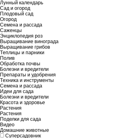
Лунный календарь
Сад и огород
Плодовый сад
Огород
Семена и рассада
Саженцы
Энциклопедия роз
Выращивание винограда
Выращивание грибов
Теплицы и парники
Полив
Обработка почвы
Болезни и вредители
Препараты и удобрения
Техника и инструменты
Семена и рассада
Идеи для сада
Болезни и вредители
Красота и здоровье
Растения
Растения
Поделки для сада
Видео
Домашние животные
Суперсадовник