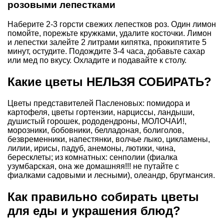
розовыми лепестками
Наберите 2-3 горсти свежих лепестков роз. Один лимон
помойте, порежьте кружками, удалите косточки. Лимон
и лепестки залейте 2 литрами кипятка, прокипятите 5
минут, остудите. Подождите 3-4 часа, добавьте сахар
или мед по вкусу. Охладите и подавайте к столу.
Какие цветы НЕЛЬЗЯ СОБИРАТЬ?
Цветы представителей Пасленовых: помидора и
картофеля, цветы гортензии, нарциссы, ландыши,
душистый горошек, рододендроны, МОЛОЧАИ!,
морозники, бобовники, белладоная, болиголов,
безвременники, напестянки, волчье лыко, цикламены,
лилии, ирисы, падуб, анемоны, лютики, чина,
бересклеты; из комнатных: сенполии (фиалка
узумбарская, она же домашняя!!! не путайте с
фиалками садовыми и лесными), олеандр, бругмансия.
Как правильно собирать цветы
для еды и украшения блюд?