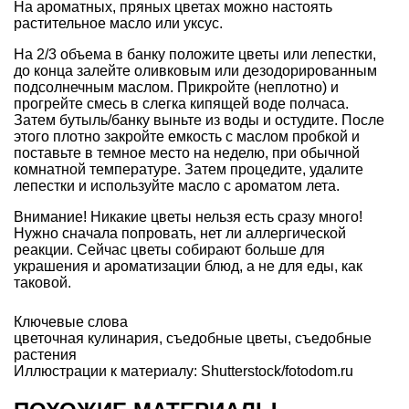
На ароматных, пряных цветах можно настоять
растительное масло или уксус.
На 2/3 объема в банку положите цветы или лепестки,
до конца залейте оливковым или дезодорированным
подсолнечным маслом. Прикройте (неплотно) и
прогрейте смесь в слегка кипящей воде полчаса.
Затем бутыль/банку выньте из воды и остудите. После
этого плотно закройте емкость с маслом пробкой и
поставьте в темное место на неделю, при обычной
комнатной температуре. Затем процедите, удалите
лепестки и используйте масло с ароматом лета.
Внимание! Никакие цветы нельзя есть сразу много!
Нужно сначала попровать, нет ли аллергической
реакции. Сейчас цветы собирают больше для
украшения и ароматизации блюд, а не для еды, как
таковой.
Ключевые слова
цветочная кулинария
,
съедобные цветы
,
съедобные
растения
Иллюстрации к материалу: Shutterstock/fotodom.ru