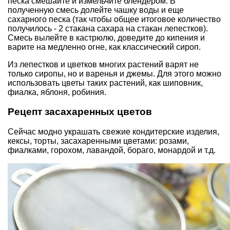
песка смешайте и измельчите блендером. В
полученную смесь долейте чашку воды и еще
сахарного песка (так чтобы общее итоговое количество
получилось - 2 стакана сахара на стакан лепестков).
Смесь вылейте в кастрюлю, доведите до кипения и
варите на медленно огне, как классический сироп.
Из лепестков и цветков многих растений варят не
только сиропы, но и варенья и джемы. Для этого можно
использовать цветы таких растений, как шиповник,
фиалка, яблоня, робиния.
Рецепт засахаренных цветов
Сейчас модно украшать свежие кондитерские изделия,
кексы, торты, засахаренными цветами: розами,
фиалками, горохом, лавандой, бораго, монардой и т.д.