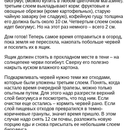
биогумус (можно купить в любом цветочном магазине).
третьим слоем выкладывают корм: фруктовые и
овощные обрезки (кроме картофельных), старую
чайную заварку (не сладкую), кофейную гущу. толщина
его должна быть около 10 см. Четвертым слоем снова
идет биогумус. Но на этот раз немного – всего 2 см.
Дом готов! Теперь самое время отправиться в огород,
пока земля не пересохла, накопать побольше червей
и поселить их в ящик.
Ящик должен стоять в прохладном месте в тени – на
солнцепеке черви погибнут. Сверху его полезно
накрыть куском влажного картона.
Подкармливать червей нужно теми же отходами,
которые были уложены третьим слоем. Понять, когда
настало время очередной трапезы, можно только
опытным путем. Для этого надо разгрести верхний
слой биогумуса и посмотреть, что под ним. Если
очистки еще остались – кормить червей рано. Если
слой пищевых отходов превратился в темно-
коричневые гранулы, значит время пришло. В этом
случае надо снять 12 см почвы, разложить новую
порцию еды и снова присыпать ее небольшим слоем
биогумуса.