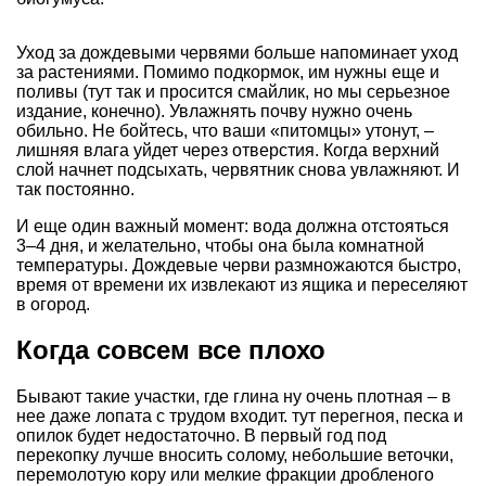
Уход за дождевыми червями больше напоминает уход
за растениями. Помимо подкормок, им нужны еще и
поливы (тут так и просится смайлик, но мы серьезное
издание, конечно). Увлажнять почву нужно очень
обильно. Не бойтесь, что ваши «питомцы» утонут, –
лишняя влага уйдет через отверстия. Когда верхний
слой начнет подсыхать, червятник снова увлажняют. И
так постоянно.
И еще один важный момент: вода должна отстояться
3–4 дня, и желательно, чтобы она была комнатной
температуры. Дождевые черви размножаются быстро,
время от времени их извлекают из ящика и переселяют
в огород.
Когда совсем все плохо
Бывают такие участки, где глина ну очень плотная – в
нее даже лопата с трудом входит. тут перегноя, песка и
опилок будет недостаточно. В первый год под
перекопку лучше вносить солому, небольшие веточки,
перемолотую кору или мелкие фракции дробленого