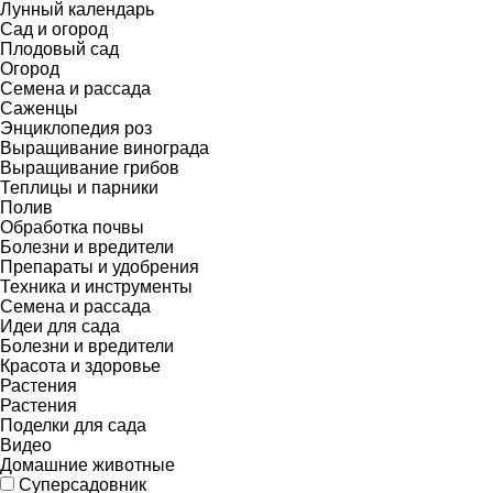
Лунный календарь
Сад и огород
Плодовый сад
Огород
Семена и рассада
Саженцы
Энциклопедия роз
Выращивание винограда
Выращивание грибов
Теплицы и парники
Полив
Обработка почвы
Болезни и вредители
Препараты и удобрения
Техника и инструменты
Семена и рассада
Идеи для сада
Болезни и вредители
Красота и здоровье
Растения
Растения
Поделки для сада
Видео
Домашние животные
Суперсадовник