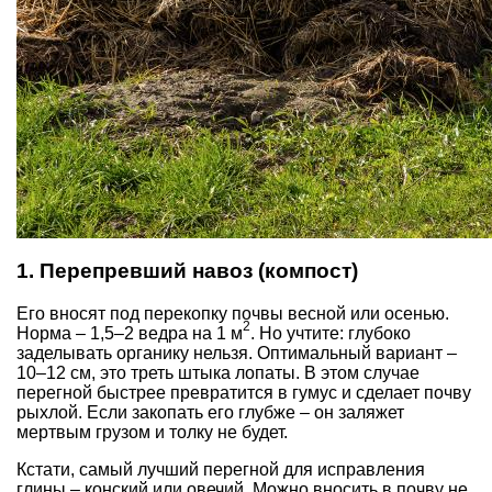
1. Перепревший навоз (компост)
Его вносят под перекопку почвы весной или осенью.
2
Норма – 1,5–2 ведра на 1 м
. Но учтите: глубоко
заделывать органику нельзя. Оптимальный вариант –
10–12 см, это треть штыка лопаты. В этом случае
перегной быстрее превратится в гумус и сделает почву
рыхлой. Если закопать его глубже – он заляжет
мертвым грузом и толку не будет.
Кстати, самый лучший перегной для исправления
глины – конский или овечий. Можно вносить в почву не