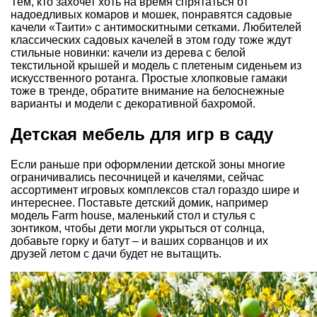
Тем, кто захочет хоть на время спрятаться от
надоедливых комаров и мошек, понравятся садовые
качели «Таити» с антимоскитными сетками. Любителей
классических садовых качелей в этом году тоже ждут
стильные новинки: качели из дерева с белой
текстильной крышей и модель с плетеным сиденьем из
искусственного ротанга. Простые хлопковые гамаки
тоже в тренде, обратите внимание на белоснежные
варианты и модели с декоративной бахромой.
Детская мебель для игр в саду
Если раньше при оформлении детской зоны многие
ограничивались песочницей и качелями, сейчас
ассортимент игровых комплексов стал гораздо шире и
интереснее. Поставьте детский домик, например
модель Farm house, маленький стол и стулья с
зонтиком, чтобы дети могли укрыться от солнца,
добавьте горку и батут – и ваших сорванцов и их
друзей летом с дачи будет не вытащить.