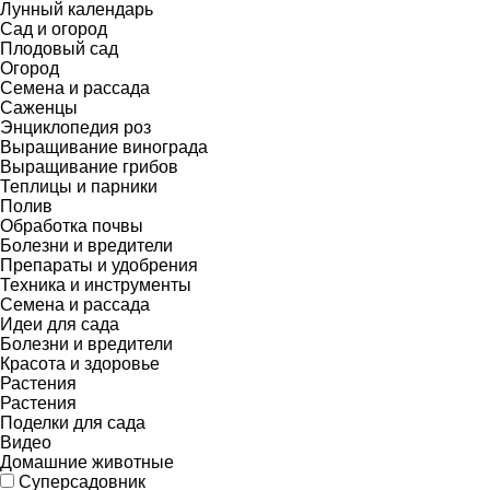
Лунный календарь
Сад и огород
Плодовый сад
Огород
Семена и рассада
Саженцы
Энциклопедия роз
Выращивание винограда
Выращивание грибов
Теплицы и парники
Полив
Обработка почвы
Болезни и вредители
Препараты и удобрения
Техника и инструменты
Семена и рассада
Идеи для сада
Болезни и вредители
Красота и здоровье
Растения
Растения
Поделки для сада
Видео
Домашние животные
Суперсадовник