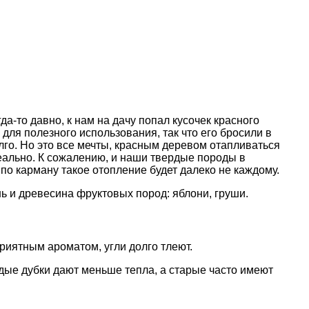
а-то давно, к нам на дачу попал кусочек красного
 для полезного использования, так что его бросили в
долго. Но это все мечты, красным деревом отапливаться
ально. К сожалению, и наши твердые породы в
о по карману такое отопление будет далеко не каждому.
ь и древесина фруктовых пород: яблони, груши.
приятным ароматом, угли долго тлеют.
дые дубки дают меньше тепла, а старые часто имеют