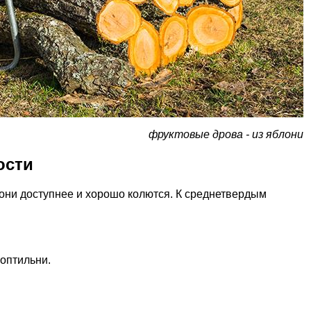
фруктовые дрова - из яблони
ости
 они доступнее и хорошо колются. К среднетвердым
коптильни.