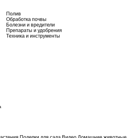
Полив
Обработка почвы
Болезни и вредители
Препараты и удобрения
Техника и инструменты
а
астения
Поделки для сада
Видео
Домашние животные