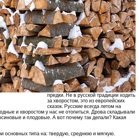
предки. Не в русской традиции ходить
за хворостом, это из европейских
сказок. Русские всегда летом на
олодные и хворостом у нас не отопиться. Дрова складывали
осиновые и плодовые. А вот почему так делали? Какая
ри основных типа на: твердую, среднюю и мягкую.