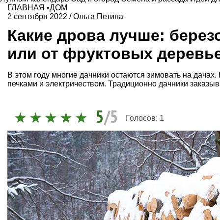
ГЛАВНАЯ
•
ДОМ
2 сентября 2022
/
Ольга Петина
Какие дрова лучше: берез
или от фруктовых деревь
В этом году многие дачники остаются зимовать на дачах.
печками и электричеством. Традиционно дачники заказы
5
/5
Голосов:
1