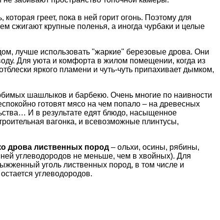
, которая греет, пока в ней горит огонь. Поэтому для
ем сжигают крупные поленья, а иногда чурбаки и целые
дом, лучше использовать "жаркие"
березовые
дрова. Они
воду. Для уюта и комфорта в жилом помещении, когда из
 отблески яркого пламени и чуть-чуть припахивает дымком,
 любимых шашлыков и
барбекю
. Очень многие по наивности
спокойно готовят мясо на чем попало – на древесных
льства… И в результате едят блюдо, насыщенное
строительная вагонка, и всевозможные плинтусы,
.
ко дрова лиственных пород
– ольхи, осины,
рябины
,
 ней углеводородов не меньше, чем в хвойных). Для
ыжженный уголь лиственных пород, в том числе и
 остается углеводородов.