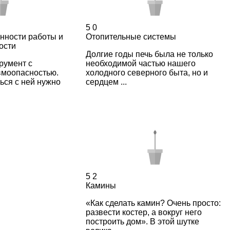
5
0
нности работы и
Отопительные системы
ости
Долгие годы печь была не только
румент с
необходимой частью нашего
моопасностью.
холодного северного быта, но и
ься с ней нужно
сердцем ...
5
2
Камины
«Как сделать камин? Очень просто:
развести костер, а вокруг него
построить дом». В этой шутке