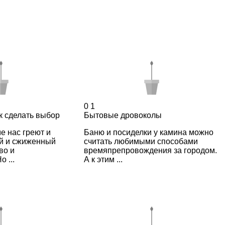
0
1
к сделать выбор
Бытовые дровоколы
е нас греют и
Баню и посиделки у камина можно
й и сжиженный
считать любимыми способами
во и
времяпрепровождения за городом.
 ...
А к этим ...