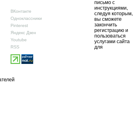
письмо с
инструкциями,
ВКонтакте
следуя которым,
Одноклассники
вы сможете
закончить
Pinterest
регистрацию и
Яндекс Дзен
пользоваться
Youtube
услугами сайта
RSS
для
ателей