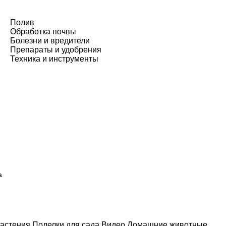
Полив
Обработка почвы
Болезни и вредители
Препараты и удобрения
Техника и инструменты
а
астения
Поделки для сада
Видео
Домашние животные