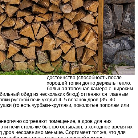
достоинства (способность после
хорошей топки долго держать тепло,
большая топочная камера с широким
 обильный обед из нескольких блюд) оттеняются главным
пки русской печи уходит 4–5 вязанок дров (35–40
ушки (то есть чурбаки-кругляки, поколотые пополам или
энергично согревают помещение, а дров для них
 эти печи столь же быстро остывают, в холодное время их
од дров несравнимо меньше. Сортимент тот же, что для
и не забивают пространство топочной камеры.