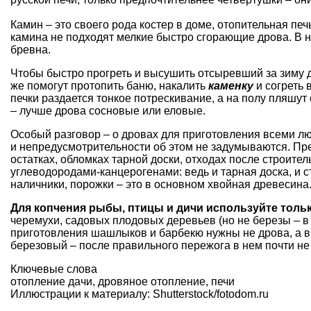
Камин
– это своего рода костер в доме, отопительная печь
камина не подходят мелкие быстро сгорающие дрова. В н
бревна.
Чтобы быстро прогреть и высушить отсыревший за зиму 
же помогут протопить баню, накалить
каменку
и согреть 
печки раздается тонкое потрескивание, а на полу пляшут
– лучше дрова
сосновые
или
еловые
.
Особый разговор – о дровах для приготовления всеми
и непредусмотрительности об этом не задумываются. Пре
остатках, обломках тарной доски, отходах после строите
углеводородами-канцерогенами: ведь и тарная доска, и 
наличники, порожки – это в основном хвойная древесина
Для копчения рыбы, птицы и дичи используйте толь
черемухи, садовых плодовых деревьев (но не березы – в
приготовления шашлыков и барбекю нужны не дрова, а в
березовый – после правильного пережога в нем почти не
Ключевые слова
отопление дачи
,
дровяное отопление
,
печи
Иллюстрации к материалу: Shutterstock/fotodom.ru