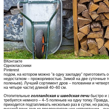
ВКонтакте
Одноклассники
Pinterest
подом, на котором можно "в одну закладку" приготовить
недостатком – прожорливостью. Зимой на две суточные то
поленьев). Лучший сортимент дров – половинки и четверт
на четыре части) длиной 40–60 см.
Отопительные
голландская и шведская печи
быстро и 
требуется немного – 4–5 поленьев на одну топку. Правда,
приходится подтапливать несколько раз в сутки, но расх
русской печи; только предпочтительнее четвертушки – он