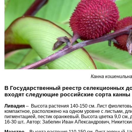
Канна кошенильна
В Государственный реестр селекционных д
входят следующие российские сорта канны
Ливадия
– Высота растения 140-150 см. Лист фиолетовы
компактное, расположено на одном уровне с листьми, дл
пигментацией, пестик оранжевый. Высота цветка 9,0 см, д
16-30 шт.. Автор: Забелин Иван АЛександрович, Никитски
Маэстро
– Высота растения 110-150 см. Лист зеленый. Ц