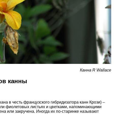
Канна R Wallace
ов канны
ана в честь французского гибридизатора канн Крози) –
 или фиолетовых листьях и цветками, напоминающими
ена или закручена. Иногда их по-старинке называют