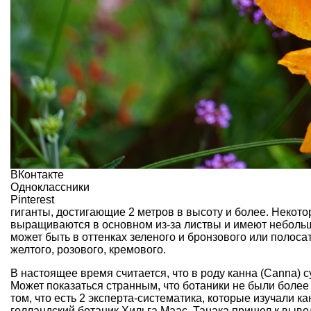
ВКонтакте
Одноклассники
Pinterest
гиганты, достигающие 2 метров в высоту и более. Некото
выращиваются в основном из-за листвы и имеют небольш
может быть в оттенках зеленого и бронзового или полоса
желтого, розового, кремового.
В настоящее время считается, что в роду канна (Canna) су
Может показаться странным, что ботаники не были более
том, что есть 2 эксперта-систематика, которые изучали к
голландский ботаник Хильга Маас. Танака пришел к вывод