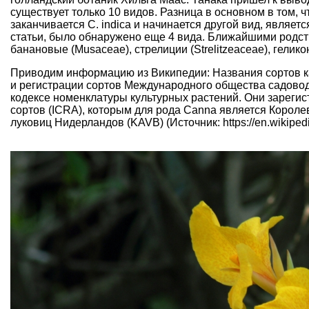
существует только 10 видов. Разница в основном в том, чт
заканчивается C. indica и начинается другой вид, являет
статьи, было обнаружено еще 4 вида. Ближайшими родст
банановые (Musaceae), стрелиции (Strelitzeaceae), гелико
Приводим информацию из Википедии: Названия сортов к
и регистрации сортов Международного общества садово
кодексе номенклатуры культурных растений. Они зареги
сортов (ICRA), которым для рода Canna является Корол
луковиц Нидерландов (KAVB) (Источник: https://en.wikipedia