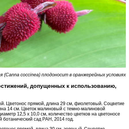
я (Canna coccinea) плодоносит в оранжерейных условиях
остижений, допущенных к использованию,
й. Цветонос прямой, длина 29 см, фиолетовый. Соцветие
ина 14 см. Цветок малиновый с темно-малиновой
иаметр 12,5 х 10,0 см, количество цветков на цветоносе
й ботанический сад РАН, 2014 год.
ветонос прямой, длина 30 см, зеленый. Соцветие