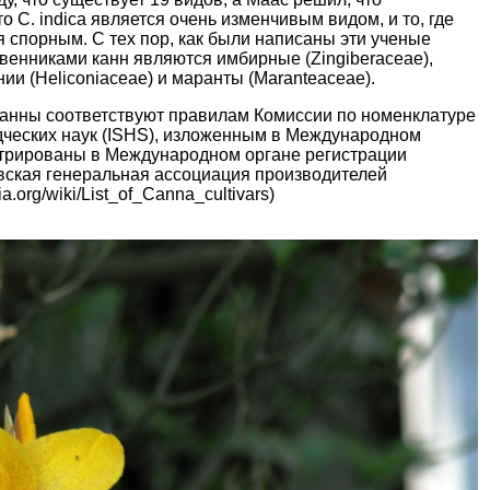
о C. indica является очень изменчивым видом, и то, где
ся спорным. С тех пор, как были написаны эти ученые
венниками канн являются имбирные (Zingiberaceae),
нии (Heliconiaceae) и маранты (Maranteaceae).
анны соответствуют правилам Комиссии по номенклатуре
дческих наук (ISHS), изложенным в Международном
стрированы в Международном органе регистрации
евская генеральная ассоциация производителей
.org/wiki/List_of_Canna_cultivars)