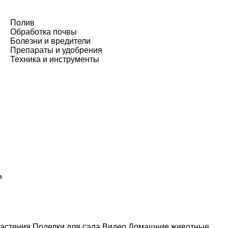
Полив
Обработка почвы
Болезни и вредители
Препараты и удобрения
Техника и инструменты
а
астения
Поделки для сада
Видео
Домашние животные