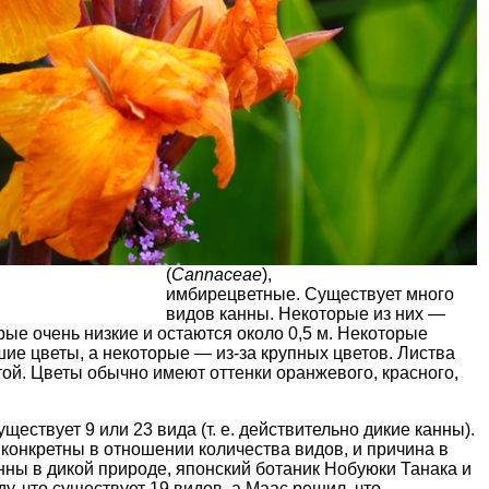
(
Cannaceae
),
имбирецветные. Существует много
видов канны. Некоторые из них —
рые очень низкие и остаются около 0,5 м. Некоторые
ие цветы, а некоторые — из-за крупных цветов. Листва
той. Цветы обычно имеют оттенки оранжевого, красного,
ществует 9 или 23 вида (т. е. действительно дикие канны).
 конкретны в отношении количества видов, и причина в
анны в дикой природе, японский ботаник Нобуюки Танака и
у, что существует 19 видов, а Маас решил, что