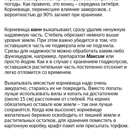
погоды. Как правило, это конец – середина октября.
Корневище, перенесшее влияние заморозков, с
вероятностью до 90% загниет при хранении.
Корневища
канн
выкапывают, сразу удалив ненужную
надземную часть. Стебель обрезают немного выше
уровня земли. При этом важно убедится в том, что
оставшаяся часть не подмерзла или не подгнила.
Срезы для надежности можно обработать каким-либо
фунгицидом, например, препаратом
Максим
или
просто йодом. Как и в случае с хранением гладиолусов,
оставшаяся растительная часть постепенно отсохнет и
легко отломится со временем.
Выкапывать мясистые корневища надо очень
аккуратно, стараясь их не повредить. Вместо лопаты
лучше использовать вилы и копать на достаточном
(около 15 см) расстоянии от стеблей. На корнях
обязательно оставьте ком земли – так они лучше
сохранятся. Когда ком высохнет, корневище
желательно бережно освободить от лишней земли и
растительных остатков, для хранения поместить в
картонную коробку, крафт-пакет или присыпать торфом.