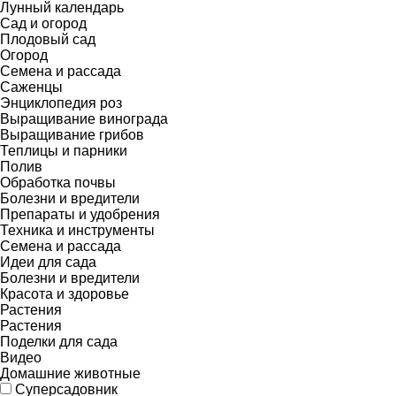
Лунный календарь
Сад и огород
Плодовый сад
Огород
Семена и рассада
Саженцы
Энциклопедия роз
Выращивание винограда
Выращивание грибов
Теплицы и парники
Полив
Обработка почвы
Болезни и вредители
Препараты и удобрения
Техника и инструменты
Семена и рассада
Идеи для сада
Болезни и вредители
Красота и здоровье
Растения
Растения
Поделки для сада
Видео
Домашние животные
Суперсадовник