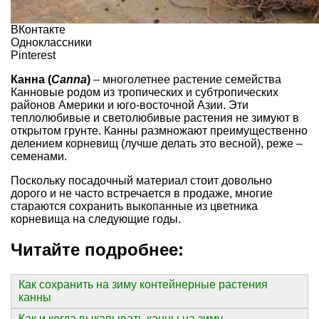
ВКонтакте
Одноклассники
Pinterest
Канна (
Canna
)
– многолетнее растение семейства
Канновые родом из тропических и субтропических
районов Америки и юго-восточной Азии. Эти
теплолюбивые и светолюбивые растения не зимуют в
открытом грунте. Канны размножают преимущественно
делением корневищ (лучше делать это весной), реже –
семенами.
Поскольку посадочный материал стоит довольно
дорого и не часто встречается в продаже, многие
стараются сохранить выкопанные из цветника
корневища на следующие годы.
Читайте подробнее:
Как сохранить на зиму контейнерные растения
канны
Как и когда выкапывать канны на зиму