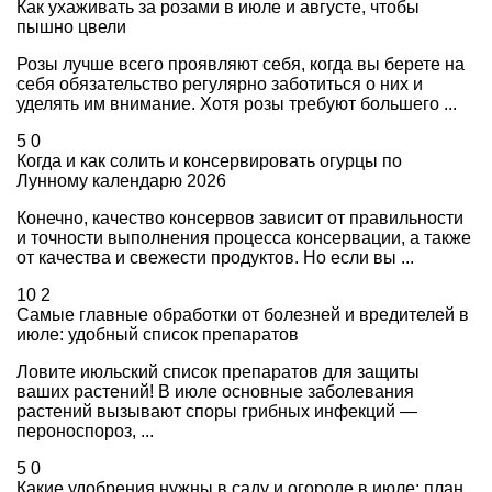
Как ухаживать за розами в июле и августе, чтобы
пышно цвели
Розы лучше всего проявляют себя, когда вы берете на
себя обязательство регулярно заботиться о них и
уделять им внимание. Хотя розы требуют большего ...
5
0
Когда и как солить и консервировать огурцы по
Лунному календарю 2026
Конечно, качество консервов зависит от правильности
и точности выполнения процесса консервации, а также
от качества и свежести продуктов. Но если вы ...
10
2
Самые главные обработки от болезней и вредителей в
июле: удобный список препаратов
Ловите июльский список препаратов для защиты
ваших растений! В июле основные заболевания
растений вызывают споры грибных инфекций —
пероноспороз, ...
5
0
Какие удобрения нужны в саду и огороде в июле: план