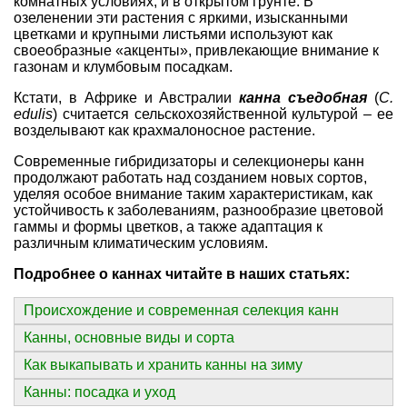
комнатных условиях, и в открытом грунте. В
озеленении эти растения с яркими, изысканными
цветками и крупными листьями используют как
своеобразные «акценты», привлекающие внимание к
газонам и клумбовым посадкам.
Кстати, в Африке и Австралии
канна съедобная
(
C.
edulis
) считается сельскохозяйственной культурой – ее
возделывают как крахмалоносное растение.
Современные гибридизаторы и селекционеры канн
продолжают работать над созданием новых сортов,
уделяя особое внимание таким характеристикам, как
устойчивость к заболеваниям, разнообразие цветовой
гаммы и формы цветков, а также адаптация к
различным климатическим условиям.
Подробнее о каннах читайте в наших статьях:
Происхождение и современная селекция канн
Канны, основные виды и сорта
Как выкапывать и хранить канны на зиму
Канны: посадка и уход