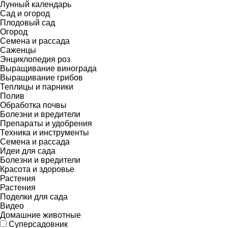
Лунный календарь
Сад и огород
Плодовый сад
Огород
Семена и рассада
Саженцы
Энциклопедия роз
Выращивание винограда
Выращивание грибов
Теплицы и парники
Полив
Обработка почвы
Болезни и вредители
Препараты и удобрения
Техника и инструменты
Семена и рассада
Идеи для сада
Болезни и вредители
Красота и здоровье
Растения
Растения
Поделки для сада
Видео
Домашние животные
Суперсадовник