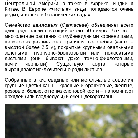
Центральной Америки, а также в Африке, Индии и
Китае. В Европе «чистые» виды попадаются очень
редко, и только в ботанических садах.
Семейство
канновых
(
Cannaceae
) объединяет всего
один род, насчитывающий около 50 видов. Все это –
многолетние растения с клубневидными корневищами,
из которых развиваются травянистые стебли (часто –
высотой более 2,5 м), покрытые крупными овальными
зелеными, пурпурно-бронзовыми или полосатыми
листьями (они бывают даже темно-фиолетовыми,
почти черными). Существуют сорта, которые
выращивают исключительно ради листьев.
Собранные в кистевидные или метельчатые соцветия
крупные цветки канн – красные и оранжевые, желтые,
розовые, белые, оттенка слоновой кости – напоминают
орхидеи (или гладиолусы) и очень декоративны.