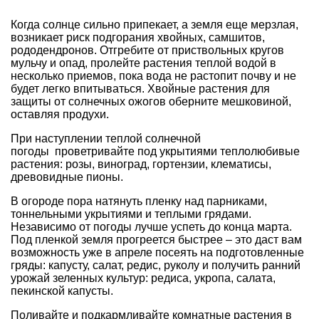
Когда солнце сильно припекает, а земля еще мерзлая,
возникает риск подгорания хвойных, самшитов,
рододендронов. Отгребите от приствольных кругов
мульчу и опад, пролейте растения теплой водой в
несколько приемов, пока вода не растопит почву и не
будет легко впитываться. Хвойные растения для
защиты от солнечных ожогов оберните мешковиной,
оставляя продухи.
При наступлении теплой солнечной
погоды проветривайте под укрытиями теплолюбивые
растения: розы, виноград, гортензии, клематисы,
древовидные пионы.
В огороде пора натянуть пленку над парниками,
тоннельными укрытиями и теплыми грядами.
Независимо от погоды лучше успеть до конца марта.
Под пленкой земля прогреется быстрее – это даст вам
возможность уже в апреле посеять на подготовленные
гряды: капусту, салат, редис, руколу и получить ранний
урожай зеленных культур: редиса, укропа, салата,
пекинской капусты.
Поливайте и подкармливайте комнатные растения в