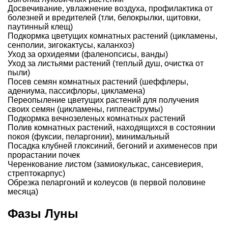
Досвечивание, увлажнение воздуха, профилактика от
болезней и вредителей (тли, белокрылки, щитовки,
паутинный клещ)
Подкормка цветущих комнатных растений (цикламены,
сенполии, зигокактусы, каланхоэ)
Уход за орхидеями (фаленопсисы, ванды)
Уход за листьями растений (теплый душ, очистка от
пыли)
Посев семян комнатных растений (шеффлеры,
адениума, пассифлоры, цикламена)
Переопыление цветущих растений для получения
своих семян (цикламены, гиппеаструмы)
Подкормка вечнозеленых комнатных растений
Полив комнатных растений, находящихся в состоянии
покоя (фуксии, пеларгонии), минимальный
Посадка клубней глоксиний, бегоний и ахименесов при
прорастании почек
Черенкование листом (замиокулькас, сансевиерия,
стрептокарпус)
Обрезка пеларгоний и колеусов (в первой половине
месяца)
Фазы Луны