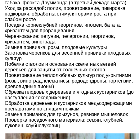
табака, флокса Друммонда (в третьей декаде марта)
Уход за рассадой: полив, проветривание, пикировка,
подкормки, обработка стимуляторами роста при
слабом росте
Посадка корнеклубней георгинов, ипомеи, батата,
хризантем для проращивания
Черенкование: петунии, пеларгонии, георгинов,
хризантем, винограда
Зимняя прививка: розы, плодовые культуры
Заготовка черенков для весенней прививки плодовых
культур
Побелка стволов и основания скелетных ветвей
деревьев для защиты от солнечных ожогов
Проветривание теплолюбивых культур под укрытиями
(розы, виноград, клематисы, рододендроны, гортензии,
древовидные пионы)
Обрезка плодовых деревьев и ягодных кустарников (до
наступления сокодвижения)
Обработка деревьев и кустарников медьсодержащими
препаратами по спящим почкам
Замена приманок для грызунов, ревизия мышеловок
Проверка посадочного материала: семян, клубней,
луковиц, клубнелуковиц