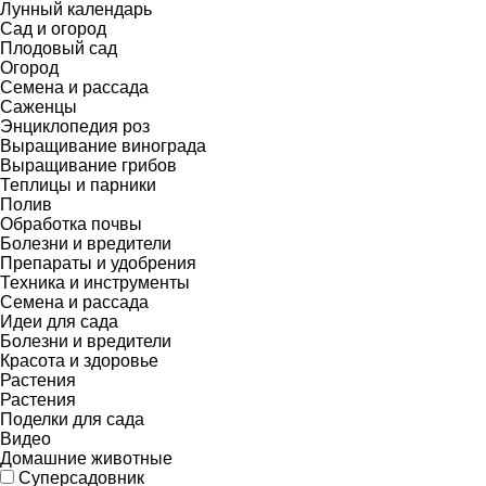
Лунный календарь
Сад и огород
Плодовый сад
Огород
Семена и рассада
Саженцы
Энциклопедия роз
Выращивание винограда
Выращивание грибов
Теплицы и парники
Полив
Обработка почвы
Болезни и вредители
Препараты и удобрения
Техника и инструменты
Семена и рассада
Идеи для сада
Болезни и вредители
Красота и здоровье
Растения
Растения
Поделки для сада
Видео
Домашние животные
Суперсадовник