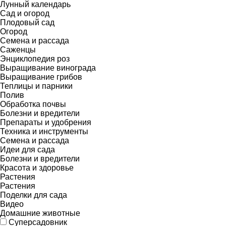
Лунный календарь
Сад и огород
Плодовый сад
Огород
Семена и рассада
Саженцы
Энциклопедия роз
Выращивание винограда
Выращивание грибов
Теплицы и парники
Полив
Обработка почвы
Болезни и вредители
Препараты и удобрения
Техника и инструменты
Семена и рассада
Идеи для сада
Болезни и вредители
Красота и здоровье
Растения
Растения
Поделки для сада
Видео
Домашние животные
Суперсадовник