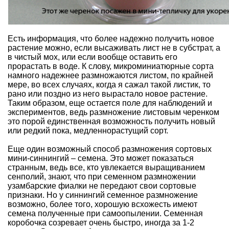
Есть информация, что более надежно получить новое
растение можно, если высаживать лист не в субстрат, а
в чистый мох, или если вообще оставить его
прорастать в воде. К слову, микроминиатюрные сорта
намного надежнее размножаются листом, по крайней
мере, во всех случаях, когда я сажал такой листик, то
рано или поздно из него вырастало новое растение.
Таким образом, еще остается поле для наблюдений и
экспериментов, ведь размножение листовым черенком
это порой единственная возможность получить новый
или редкий пока, медленнорастущий сорт.
Еще один возможный способ размножения сортовых
мини-синнингий – семена. Это может показаться
странным, ведь все, кто увлекается выращиванием
сенполий, знают, что при семенном размножении
узамбарские фиалки не передают свои сортовые
признаки. Но у синнингий семенное размножение
возможно, более того, хорошую всхожесть имеют
семена полученные при самоопылении. Семенная
коробочка созревает очень быстро, иногда за 1-2