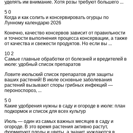
уделять им внимание. Хотя розы требуют большего ...
5
0
Когда и как солить и консервировать огурцы по
Лунному календарю 2026
Конечно, качество консервов зависит от правильности
и точности выполнения процесса консервации, а также
от качества и свежести продуктов. Но если вы ...
10
2
Самые главные обработки от болезней и вредителей в
июле: удобный список препаратов
Ловите июльский список препаратов для защиты
ваших растений! В июле основные заболевания
растений вызывают споры грибных инфекций —
пероноспороз, ...
5
0
Какие удобрения нужны в саду и огороде в июле: план
подкормок и список для всех культур
Июль — один из самых важных месяцев в саду и
огороде. В это время растения активно растут,
формируют плоды и цветы, а значит, нуждаются в