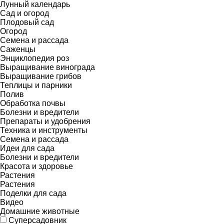
Лунный календарь
Сад и огород
Плодовый сад
Огород
Семена и рассада
Саженцы
Энциклопедия роз
Выращивание винограда
Выращивание грибов
Теплицы и парники
Полив
Обработка почвы
Болезни и вредители
Препараты и удобрения
Техника и инструменты
Семена и рассада
Идеи для сада
Болезни и вредители
Красота и здоровье
Растения
Растения
Поделки для сада
Видео
Домашние животные
Суперсадовник