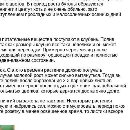
дите цветов. В период роста бутоны образуются
ингии цветут хоть и не очень обильно, зато
ступлением прохладных и малосолнечных осенних дней
ом питательные вещества поступают в клубень. Полив
так как размеры клубня все-таки невелики и он может
емя для пересадки. Примерно через месяц после
дходящий по размеру горшок для посадки и полностью
 едва-влажном состоянии.
ок. С этого времени растение должно получать
лучае молодой рост может сильно вытянуться. Тогда вы
те полив, после образования 2-3 пар новых листьев
ет именно первое после отдыха цветение: над небольшой
ольчатых цветков, которые держатся достаточно долго.
ннингий выражена не так явно. Некоторые растения
нули и набрались сил, можно стимулировать период покоя
те розетку в менее освещенное время, то листики вскоре