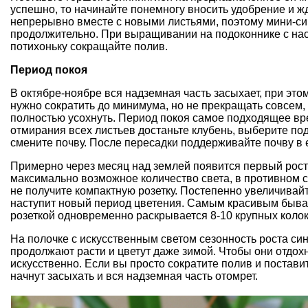
успешно, то начинайте понемногу вносить удобрение и ж
непрерывно вместе с новыми листьями, поэтому мини-синн
продолжительно. При выращивании на подоконнике с на
потихоньку сокращайте полив.
Период покоя
В октябре-ноябре вся надземная часть засыхает, при эт
нужно сократить до минимума, но не прекращать совсем, 
полностью усохнуть. Период покоя самое подходящее вр
отмирания всех листьев достаньте клубень, выберите по
смените почву. После пересадки поддерживайте почву в
Примерно через месяц над землей появится первый рост
максимально возможное количество света, в противном с
не получите компактную розетку. Постепенно увеличивай
наступит новый период цветения. Самым красивым быва
розеткой одновременно раскрывается 8-10 крупных колок
На полочке с искусственным светом сезонность роста си
продолжают расти и цветут даже зимой. Чтобы они отдох
искусственно. Если вы просто сократите полив и постави
начнут засыхать и вся надземная часть отомрет.