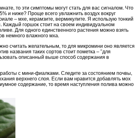
нате, то эти симптомы могут стать для вас сигналом. Что
25% и ниже? Проще всего увлажнить воздух вокруг
иале – мхе, керамзите, вермикулите. Я использую тонкий
ы. Каждый горшок стоит на своем индивидуальном
оливе. Для одного единственного растения можно взять
ов немного влажного мха.
но считать желательным, то для микромини оно является
ив названия таких сортов стоит пометка – "для
ользовать описанный выше способ содержания в
т работы с мини-фиалками. Следите за состоянием почвы,
хания верхнего слоя. Если вам нравится добавлять мох
риумное содержание, то время наступления полива можно