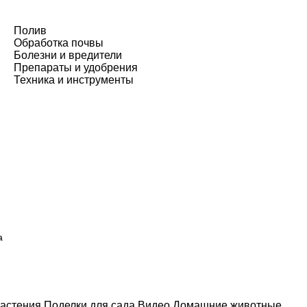
Полив
Обработка почвы
Болезни и вредители
Препараты и удобрения
Техника и инструменты
а
астения
Поделки для сада
Видео
Домашние животные