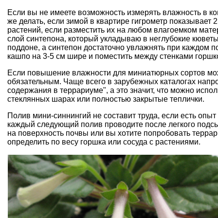
Если вы не имеете возможность измерять влажность в ком
же делать, если зимой в квартире гигрометр показывает 
растений, если разместить их на любом влагоемком матер
слой синтепона, который укладываю в неглубокие кювет
поддоне, а синтепон достаточно увлажнять при каждом п
кашпо на 3-5 см шире и поместить между стенками горшк
Если повышение влажности для миниатюрных сортов мож
обязательным. Чаще всего в зарубежных каталогах напрот
содержания в террариуме", а это значит, что можно исп
стеклянных шарах или полностью закрытые теплички.
Полив мини-синнингий не составит труда, если есть опы
каждый следующий полив проводите после легкого подсы
на поверхность почвы или вы хотите попробовать терра
определить по весу горшка или сосуда с растениями.