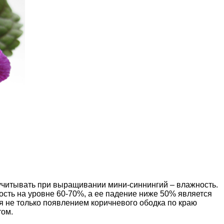
учитывать при выращивании мини-синнингий – влажность.
ть на уровне 60-70%, а ее падение ниже 50% является
ся не только появлением коричневого ободка по краю
том.