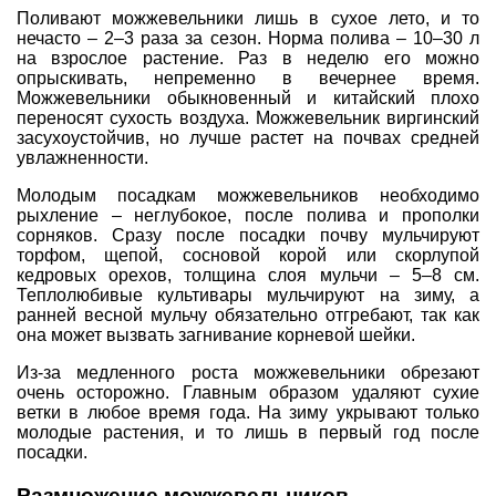
Поливают можжевельники лишь в сухое лето, и то
нечасто – 2–3 раза за сезон. Норма полива – 10–30 л
на взрослое растение. Раз в неделю его можно
опрыскивать, непременно в вечернее время.
Можжевельники обыкновенный и китайский плохо
переносят сухость воздуха. Можжевельник виргинский
засухоустойчив, но лучше растет на почвах средней
увлажненности.
Молодым посадкам можжевельников необходимо
рыхление – неглубокое, после полива и прополки
сорняков. Сразу после посадки почву мульчируют
торфом, щепой, сосновой корой или скорлупой
кедровых орехов, толщина слоя мульчи – 5–8 см.
Теплолюбивые культивары мульчируют на зиму, а
ранней весной мульчу обязательно отгребают, так как
она может вызвать загнивание корневой шейки.
Из-за медленного роста можжевельники обрезают
очень осторожно. Главным образом удаляют сухие
ветки в любое время года. На зиму укрывают только
молодые растения, и то лишь в первый год после
посадки.
Размножение можжевельников