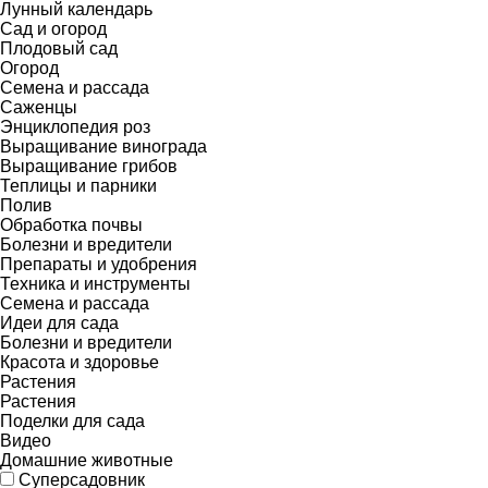
Лунный календарь
Сад и огород
Плодовый сад
Огород
Семена и рассада
Саженцы
Энциклопедия роз
Выращивание винограда
Выращивание грибов
Теплицы и парники
Полив
Обработка почвы
Болезни и вредители
Препараты и удобрения
Техника и инструменты
Семена и рассада
Идеи для сада
Болезни и вредители
Красота и здоровье
Растения
Растения
Поделки для сада
Видео
Домашние животные
Суперсадовник