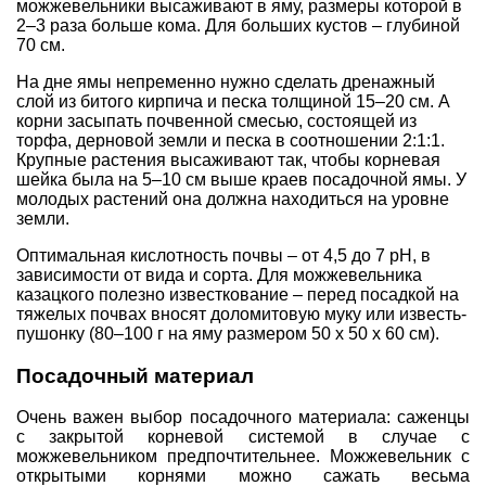
можжевельники высаживают в яму, размеры которой в
2–3 раза больше кома. Для больших кустов – глубиной
70 см.
На дне ямы непременно нужно сделать дренажный
слой из битого кирпича и песка толщиной 15–20 см. А
корни засыпать почвенной смесью, состоящей из
торфа, дерновой земли и песка в соотношении 2:1:1.
Крупные растения высаживают так, чтобы корневая
шейка была на 5–10 см выше краев посадочной ямы. У
молодых растений она должна находиться на уровне
земли.
Оптимальная кислотность почвы – от 4,5 до 7 pH, в
зависимости от вида и сорта. Для
можжевельника
казацкого
полезно
известкование
– перед посадкой на
тяжелых почвах вносят доломитовую муку или известь-
пушонку (80–100 г на яму размером 50 х 50 х 60 см).
Посадочный материал
Очень важен выбор посадочного материала:
саженцы
с закрытой корневой системой
в случае с
можжевельником предпочтительнее. Можжевельник с
открытыми корнями можно сажать весьма