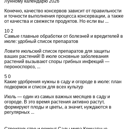
Лунному календарю 2026
Конечно, качество консервов зависит от правильности
и точности выполнения процесса консервации, а также
от качества и свежести продуктов. Но если вы ...
10
2
Самые главные обработки от болезней и вредителей в
июле: удобный список препаратов
Ловите июльский список препаратов для защиты
ваших растений! В июле основные заболевания
растений вызывают споры грибных инфекций —
пероноспороз, ...
5
0
Какие удобрения нужны в саду и огороде в июле: план
подкормок и список для всех культур
Июль — один из самых важных месяцев в саду и
огороде. В это время растения активно растут,
формируют плоды и цветы, а значит, нуждаются в
регулярных ...
Строительство и ремонт
Сады мира
Комнатные