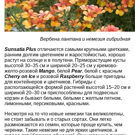
Вербена лантана и немезия гибридная
Sunsatia Plus
отличаются самыми крупными цветками,
ранним долгим цветением и жаростойкостью, хорошо
растут на солнце и в полутени. Пряморастущие кусты
высотой 30–35 см и шириной 20–25 см у кремово-
желто-розовой
Mango
, белой
Pear
, белой с красным
Cherry on Ice
и розовой
Raspberry
больше пригодны
для контейнеров и цветников. Гибриды с
расползающейся формой растений высотой 15–20 см и
шириной 20–30 см приспособлены для подвесных
корзин и бывают белыми, белыми с желтым пятном,
лимонными, персиковыми, красными.
Несмотря на то что новые немезии так великолепны,
не стоит забывать и о старых сортах. Они легко
размножаются из семян, которые проще купить, чем
черенки. Такие немезии не для ярких цветников, а