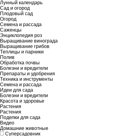
Лунный календарь
Сад и огород
Плодовый сад
Огород
Семена и рассада
Саженцы
Энциклопедия роз
Выращивание винограда
Выращивание грибов
Теплицы и парники
Полив
Обработка почвы
Болезни и вредители
Препараты и удобрения
Техника и инструменты
Семена и рассада
Идеи для сада
Болезни и вредители
Красота и здоровье
Растения
Растения
Поделки для сада
Видео
Домашние животные
Суперсадовник