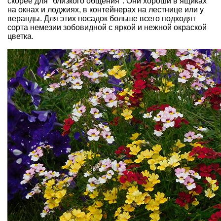
скорее для "близкого общения". Они хороши в ящиках
на окнах и лоджиях, в контейнерах на лестнице или у
веранды. Для этих посадок больше всего подходят
сорта немезии зобовидной с яркой и нежной окраской
цветка.