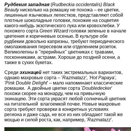
Рудбекия западная
(
Rudbeckia occidentalis) Black
Beauty
нисколько на ромашку не похожа – ее цветки,
лишенные язычковых лепестков, представляют собой
плотные шоколадные головки, похожие на соцветия
какого-нибудь
экзотического лука
или кровохлебки. У
похожего сорта
Green Wizard
головки зеленые в начале
цветения и коричневые осенью. В культуре обе
рудбекии довольно капризны, требуют периодического
омолаживания пересевом или отделением розеток.
Великолепны в
"прерийных" цветниках
с травами,
посконниками
,
астрами
. Хороши до поздней осени, а
также в
сухих букетах
.
Среди
эхинацей
нет таких экстремальных вариантов,
однако махровые сорта – '
Razmatazz', 'Hot Papaya',
'Pink Double Delight
' – мало напоминают классические
ромашки. А двойные цветки сорта '
Doubledecker
'
похожи скорее на монарду, чем на привычную
эхинацею. Эти сорта украсят любой солнечный цветник
на питательной влагоемкой почве. Новые махровые
сорта требуют проверки в конкретных условиях
региона и даже сада, не все из них обладают такой же
мощью и силой роста, как, например, '
Razmatazz
'.