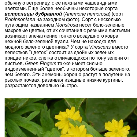
обычную ветреницу, с ее нежными чашевидными
цветками. Еще более необычны некоторые сорта
ветреницы дубравной
(
Anemone nemorosa
) (сорт
Robinsoniana
на заходном фото). Сорт c несколько
пугающим названием
Monstrosa
несет бело-зеленые
махровые цветки, от их сочетания с резными листьями
возникает впечатление тонкого воздушного ковра,
нежной бело-зеленой вуали. Чем не находка для
модного зеленого цветника? У сорта
Virescens
вместо
лепестков "цветок" состоит из двойных зеленых
прицветников, слегка отличающихся по тону зелени от
листьев.
Green Fingers
также имеет сильно
видоизмененный "цветок", в котором больше зеленого,
чем белого. Эти анемоны хорошо растут в полутени на
рыхлых почвах, развивая изящные низкие куртины,
разрастаются довольно быстро.