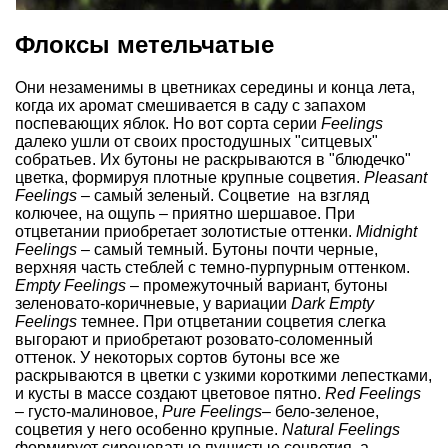
Флоксы метельчатые
Они незаменимы в цветниках середины и конца лета,
когда их аромат смешивается в саду с запахом
поспевающих яблок. Но вот сорта серии
Feelings
далеко ушли от своих простодушных "ситцевых"
собратьев. Их бутоны не раскрываются в "блюдечко"
цветка, формируя плотные крупные соцветия.
Pleasant
Feelings
– самый зеленый. Соцветие на взгляд
колючее, на ощупь – приятно шершавое. При
отцветании приобретает золотистые оттенки.
Midnight
Feelings
– самый темный. Бутоны почти черные,
верхняя часть стеблей с темно-пурпурным оттенком.
Empty Feelings
– промежуточный вариант, бутоны
зеленовато-коричневые, у вариации
Dark Empty
Feelings
темнее. При отцветании соцветия слегка
выгорают и приобретают розовато-соломенный
оттенок. У некоторых сортов бутоны все же
раскрываются в цветки с узкими короткими лепестками,
и кусты в массе создают цветовое пятно.
Red Feelings
– густо-малиновое,
Pure Feelings
– бело-зеленое,
соцветия у него особенно крупные.
Natural Feelings
формирует сиреневатые пушистые соцветия, а