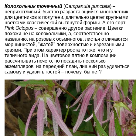
Колокольчик точечный
(
Campanula punctata
)
–
неприхотливый, быстро разрастающийся многолетник
для
цветников в полутени
, длительно цветет крупными
цветками классической вытянутой формы. А его сорт
Pink Octopus
– совершенно другое растение. Цветки
похожи не на колокольчики, а, соответственно
названию, на розовых осьминогов, листья отличаются
морщинистой, "жатой" поверхностью и изрезанными
краями. При этом характер роста тот же, что и у
типичного вида. На цветовое пятно в композиции
рассчитывать нечего, но посадить несколько
экземпляров на передний план, лишний раз удивиться
самому и удивить гостей – почему бы нет?