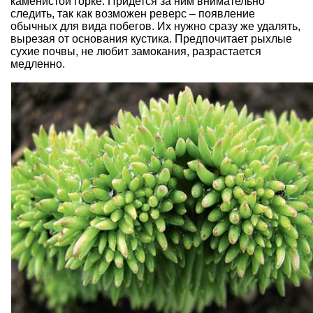
каменистой горке
. Придется за ним внимательно
следить, так как возможен реверс – появление
обычных для вида побегов. Их нужно сразу же удалять,
вырезая от основания кустика. Предпочитает рыхлые
сухие почвы, не любит замокания, разрастается
медленно.