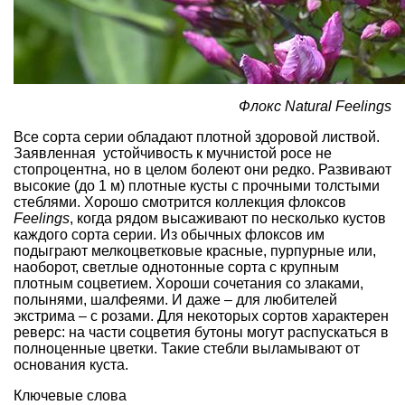
Флокс Natural Feelings
Все сорта серии обладают плотной здоровой листвой.
Заявленная устойчивость к мучнистой росе не
стопроцентна, но в целом болеют они редко. Развивают
высокие (до 1 м) плотные кусты с прочными толстыми
стеблями. Хорошо смотрится коллекция флоксов
Feelings
, когда рядом высаживают по несколько кустов
каждого сорта серии. Из обычных флоксов им
подыграют мелкоцветковые
красные, пурпурные
или,
наоборот, светлые однотонные сорта с крупным
плотным соцветием. Хороши сочетания со злаками,
полынями
, шалфеями. И даже – для любителей
экстрима – с
розами
. Для некоторых сортов характерен
реверс: на части соцветия бутоны могут распускаться в
полноценные цветки. Такие стебли выламывают от
основания куста.
Ключевые слова