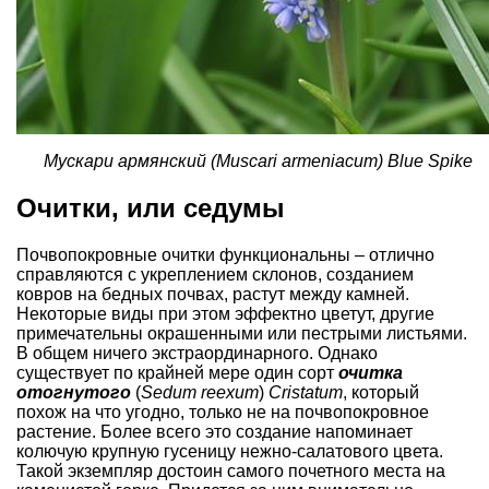
Мускари армянский (Muscari armeniacum) Blue Spike
Очитки, или седумы
Почвопокровные очитки функциональны
– отлично
справляются с укреплением склонов, созданием
ковров на бедных почвах, растут между камней.
Некоторые виды при этом эффектно цветут, другие
примечательны окрашенными или пестрыми листьями.
В общем ничего экстраординарного. Однако
существует по крайней мере один сорт
очитка
отогнутого
(
Sedum reexum
)
Cristatum
, который
похож на что угодно, только не на почвопокровное
растение. Более всего это создание напоминает
колючую крупную гусеницу нежно-салатового цвета.
Такой экземпляр достоин самого почетного места
на