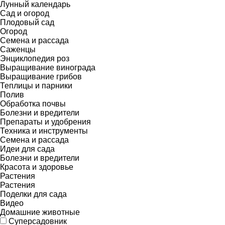
Лунный календарь
Сад и огород
Плодовый сад
Огород
Семена и рассада
Саженцы
Энциклопедия роз
Выращивание винограда
Выращивание грибов
Теплицы и парники
Полив
Обработка почвы
Болезни и вредители
Препараты и удобрения
Техника и инструменты
Семена и рассада
Идеи для сада
Болезни и вредители
Красота и здоровье
Растения
Растения
Поделки для сада
Видео
Домашние животные
Суперсадовник