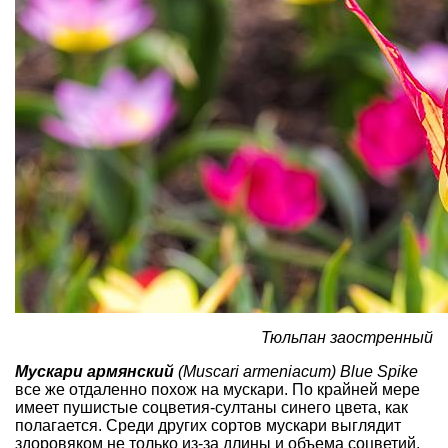
Тюльпан заостренный
Мускари армянский
(Muscari armeniacum) Blue Spike
все же отдаленно похож на мускари. По крайней мере
имеет пушистые соцветия-султаны синего цвета, как
полагается. Среди других сортов мускари выглядит
здоровяком не только из-за длины и объема соцветий,