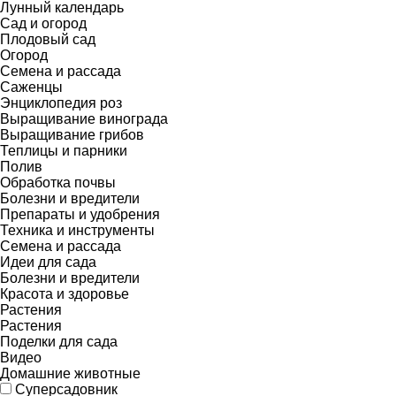
Лунный календарь
Сад и огород
Плодовый сад
Огород
Семена и рассада
Саженцы
Энциклопедия роз
Выращивание винограда
Выращивание грибов
Теплицы и парники
Полив
Обработка почвы
Болезни и вредители
Препараты и удобрения
Техника и инструменты
Семена и рассада
Идеи для сада
Болезни и вредители
Красота и здоровье
Растения
Растения
Поделки для сада
Видео
Домашние животные
Суперсадовник