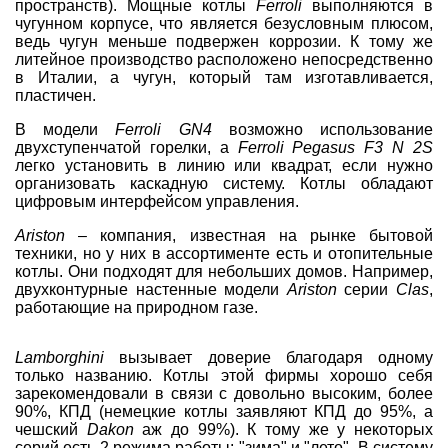
пространств). Мощные котлы
Ferroli
выполняются в
чугунном корпусе, что является безусловным плюсом,
ведь чугун меньше подвержен коррозии. К тому же
литейное производство расположено непосредственно
в Италии, а чугун, который там изготавливается,
пластичен.
В модели
Ferroli GN4
возможно использование
двухступенчатой горелки, а
Ferroli Pegasus F3 N 2S
легко установить в линию или квадрат, если нужно
организовать каскадную систему. Котлы обладают
цифровым интерфейсом управления.
Ariston
– компания, известная на рынке бытовой
техники, но у них в ассортименте есть и отопительные
котлы. Они подходят для небольших домов. Например,
двухконтурные настенные модели
Ariston
серии
Clas
,
работающие на природном газе.
Lamborghini
вызывает доверие благодаря одному
только названию. Котлы этой фирмы хорошо себя
зарекомендовали в связи с довольно высоким, более
90%, КПД (немецкие котлы заявляют КПД до 95%, а
чешский
Dakon
аж до 99%). К тому же у некоторых
серий есть 2 режима работы: "зима" и "лето". В систему