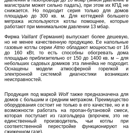
магистрали может сильно падать), при этом их КПД не
снижается. Но подходит серия только для домов
площадью до 300 кв. м. Для коттеджей большего
метража используются котлы помощнее, которые
работают при минимальном давлении 13 мбар.
Фирма
Vaillant
(Германия) выпускает более дешевую,
но не менее качественную продукцию. Ее напольные
газовые котлы серии
Atmo
обладают мощностью от 16
до 160 кВт, то есть способны обогревать дома
площадью приблизительно от 150 до 1400 кв. м – для
небольших садовых домиков эта линейка не подходит.
Оснащены модели атмосферной горелкой и
электронной системой диагностики возникших
неисправностей.
Продукция под маркой
Wolf
также предназначена для
домов с большим и средним метражом. Преимущество
оборудования состоит не только в его качестве, но и в
возможности работать на пропан-бутановой смеси,
которая поступает из газгольдера (впрочем, это не
единственный производитель, чьи котлы при
соответственной перестройке функционируют на
сжиженном газе).