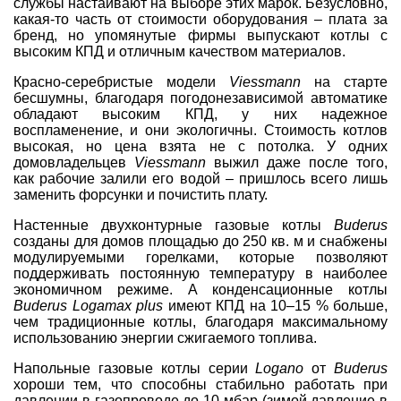
службы настаивают на выборе этих марок. Безусловно,
какая-то часть от стоимости оборудования – плата за
бренд, но упомянутые фирмы выпускают котлы с
высоким КПД и отличным качеством материалов.
Красно-серебристые модели
Viessmann
на старте
бесшумны, благодаря погодонезависимой автоматике
обладают высоким КПД, у них надежное
воспламенение, и они экологичны. Стоимость котлов
высокая, но цена взята не с потолка. У одних
домовладельцев
Viessmann
выжил даже после того,
как рабочие залили его водой – пришлось всего лишь
заменить форсунки и почистить плату.
Настенные двухконтурные газовые котлы
Buderus
созданы для домов площадью до 250 кв. м и снабжены
модулируемыми горелками, которые позволяют
поддерживать постоянную температуру в наиболее
экономичном режиме. А конденсационные котлы
Buderus Logamax plus
имеют КПД на 10–15 % больше,
чем традиционные котлы, благодаря максимальному
использованию энергии сжигаемого топлива.
Напольные газовые котлы серии
Logano
от
Buderus
хороши тем, что способны стабильно работать при
давлении в газопроводе до 10 мбар (зимой давление в