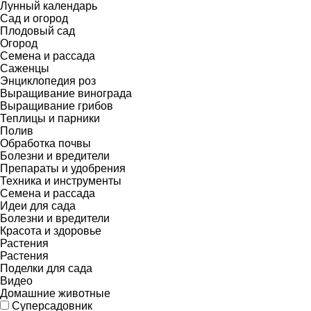
Лунный календарь
Сад и огород
Плодовый сад
Огород
Семена и рассада
Саженцы
Энциклопедия роз
Выращивание винограда
Выращивание грибов
Теплицы и парники
Полив
Обработка почвы
Болезни и вредители
Препараты и удобрения
Техника и инструменты
Семена и рассада
Идеи для сада
Болезни и вредители
Красота и здоровье
Растения
Растения
Поделки для сада
Видео
Домашние животные
Суперсадовник