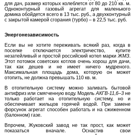
для дач, размер которых колеблется от 80 до 210 кв. м.
Одноконтурный газовый агрегат для маленького
домика обойдется всего в 13 тыс. руб., а двухконтурный
с закрытой камерой сгорания (турбо) – в 22,5 тыс. руб.
Энергонезависимость
Если вы не хотите переживать всякий раз, когда в
поселке отключается электричество, купите
незатейливый и простой российский котел марки
ЖМЗ
.
Этот потомок советских котлов очень хорош для дачи,
так как дешев и не имеет ничего мудреного.
Максимальная площадь дома, которую он может
отопить, не должна превышать 110 кв. м.
В отопительную систему можно заливать бытовой
антифриз или смягченную воду. Модель
АКГВ-11,6–3
не
только работает на отопительную систему, но и
обеспечивает жильцов горячей водой. При замене
форсунок агрегат способен работать и на сжиженном
(балонном) газе.
Впрочем, Жуковский завод не так прост, как может
показаться вначале. Оснастив свои