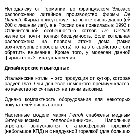
Неподалеку от Германии, во французском Эльзасе
расположено литейное производство фирмы
De
Dietrich
. Фирма присутствует на рынке очень давно (ей
200 с лишним лет), а в России она появилась в 1993 г.
Отличительной особенностью котлов
De Dietrich
является почти полная бесшумность. Если котельная
расположена на первом этаже дома (такие
архитектурные проекты есть), то на это свойство стоит
обратить внимание. Кроме того, у моделей данной
фирмы есть 3 типа управления.
Дизайнерские и выгодные
Итальянские котлы – это продукция от кутюр, которая
радует глаз. Они дешевле немецкого премиум-класса,
но качество их считается не таким высоким.
Однако компактность оборудования для некоторых
покупателей очень важно.
Настенные модели марки
Ferroli
снабжены медным
битермическим теплообменником. Напольные
агрегаты выпускаются с атмосферной горелкой
(небольшое КПД) и с наддувной горелкой (для больших