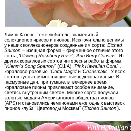
Лимэн Казенс, тоже любитель, знаменитый
селекционер ирисов
и пионов. Исключительно ценимы
у наших коллекционеров созданные им сорта: '
Etched
Salmon
' – изящная форма – фирменное отличие этого
сорта, '
Glowing Raspberry Rose
', '
Ann Berry Cousins
'. Из
других коралловых сортов интересны работы фирмы
"
Klehm´s Song Sparrow
" (США): '
Pink Hawaiian Coral
' ,
кораллово-розовые
'Coral Magic
' и '
Charismatic
'. У всех
сортов кусты прямостоящие, очень декоративные. В
пасмурные дни, при тумане, в вечернее время
коралловые пионы привлекают особое внимание,
светясь внутренним светом. Многие сорта получали
золотые медали Американского общества пионов
(APS) и становились чемпионами ежегодных выставок
пионов клуба "Цветоводы Москвы" (
'Etched Salmon
').