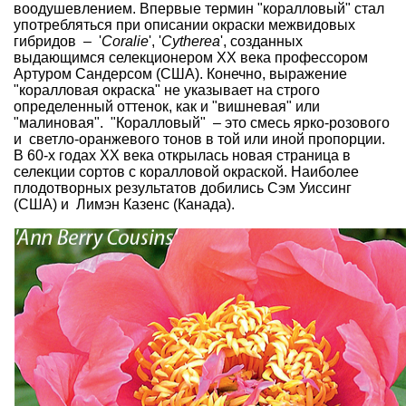
воодушевлением. Впервые термин "коралловый" стал
употребляться при описании окраски межвидовых
гибридов – '
Coralie
', '
Cytherea
', созданных
выдающимся селекционером XX века профессором
Артуром Сандерсом (США). Конечно, выражение
"коралловая окраска" не указывает на строго
определенный оттенок, как и "вишневая" или
"малиновая". "Коралловый" – это смесь ярко-розового
и светло-оранжевого тонов в той или иной пропорции.
В 60-х годах XX века открылась новая страница в
селекции сортов с коралловой окраской. Наиболее
плодотворных результатов добились Сэм Уиссинг
(США) и Лимэн Казенс (Канада).