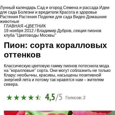
Лунный календарь
Сад и огород
Семена и рассада
Идеи
для сада
Болезни и вредители
Красота и здоровье
Растения
Растения
Поделки для сада
Видео
Домашние
животные
ГЛАВНАЯ
•
ЦВЕТНИК
19 ноября 2012
/
Владимир Дубров, секция пионов
клуба "Цветоводы Москвы"
Пион: сорта коралловых
оттенков
Классическую цветовую гамму пионов потеснила мода
на "коралловые" сорта. Они могут соблазнить не только
Клару: необычны, красивы, насыщены позитивной
энергией лета и потому так нравятся нам – жителям
севера.
4,5
/5
Голосов:
2