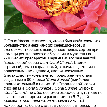
О Сэме Уиссинге известно, что он был любителем, как
большинство американских селекционеров, и
экспериментировал с выведением новых сортов при
помощи рентгеновского облучения и мутагенных
химических препаратов. Первым из его знаменитой
"коралловой" серии стал
'Coral Charm'.
Цветок
огромный, темно-коралловый, в начале цветения с
оранжевым насыщением, листья некрупные,
блестящие, темно-зеленые. Продолжением стали
созданные в 80-х годах '
Coral Sunset
' (наиболее
привлекательный и ценимый в "коралловой" серии
Уиссинга) и
'Coral Supreme
'. '
Coral Sunset
' близок к
'
Coral Charm'
, но с более яркой окраской и чуть ниже по
высоте, имеет аромат и расцветает на 5–7 дней
раньше. '
Coral Supreme
' отличается большей
махровостью, более светлым лососевым тоном. По