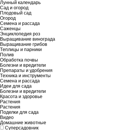
Лунный календарь
Сад и огород
Плодовый сад
Огород
Семена и рассада
Саженцы
Энциклопедия роз
Выращивание винограда
Выращивание грибов
Теплицы и парники
Полив
Обработка почвы
Болезни и вредители
Препараты и удобрения
Техника и инструменты
Семена и рассада
Идеи для сада
Болезни и вредители
Красота и здоровье
Растения
Растения
Поделки для сада
Видео
Домашние животные
Суперсадовник