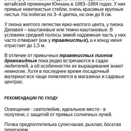
китайской провинции Юннань в 1883–1884 годах. У них
прямые неветвистые стебли, очень красивые крупные
листья. На побегах по 3–4 цветка, но они до 9 см.
У пиона желтого лепестки ярко-желтого цвета, у пиона
Делавея – каштановые или темно-каштановые. В
условиях средней полосы зимой надземная часть у них
часто отмирает (как у
травянистых
),
а к концу июня
отрастает до 1,5 м.
В отличие от привычных
травянистых пионов
древовидные
пока редко встречаются в садах
любителей, а об особенностях их выращивания знают
немногие. Хотя в последнее время посадочный
материал все чаще появляется в магазинах и садовых
центрах.
РЕКОМЕНДАЦИИ ПО УХОДУ
Освещение - светолюбив, идеальное место - в
полутени, с защитой от прямых солнечных лучей.
Почва предпочтительна супесчаная, рыхлая, богатая
перегноем.