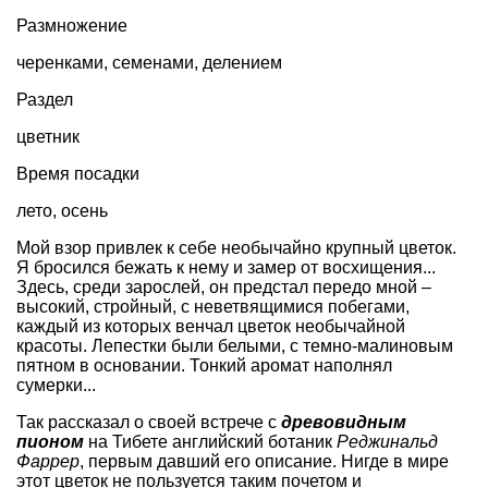
Размножение
черенками, семенами, делением
Раздел
цветник
Время посадки
лето, осень
Мой взор привлек к себе необычайно крупный цветок.
Я бросился бежать к нему и замер от восхищения...
Здесь, среди зарослей, он предстал передо мной –
высокий, стройный, с неветвящимися побегами,
каждый из которых венчал цветок необычайной
красоты. Лепестки были белыми, с темно-малиновым
пятном в основании. Тонкий аромат наполнял
сумерки...
Так рассказал о своей встрече с
древовидным
пионом
на Тибете английский ботаник
Реджинальд
Фаррер
, первым давший его описание. Нигде в мире
этот цветок не пользуется таким почетом и