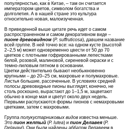
популярностью, как в Китае, – там он считается
императором цветов, символом богатства и
долголетия. А в нашей стране это культура
относительно новая, малоизученная.
В приведенной выше цитате речь идет о самом
распространенном и самом декоративном виде –
пионе древовидном
(
P. suffruticosa
), давшем название
всей группе. В ней точно все: на одном кусте (высотой
2–2,5 м) может одновременно цвести от 50 до 70
цветков с плотными гофрированными лепестками
белой, розовой, малиновой, сиреневой окраски и с
темно-лиловым пятном в основании.
Цветки действительно бывают необыкновенно
крупными – до 20–25 см, махровые и полумахровые.
Листья большие, рассеченные. В условиях средней
полосы древовидные пионы выглядят, конечно, не
столь роскошно, вырастают до 1–1,5 м, зацветают
обычно в конце мая и цветут около двух недель.
Первыми распускаются формы пионов с немахровыми
цветками, затем с махровыми.
Группа
полукустарниковых видов
известна меньше.
Это
пион желтый
(
P. lutea
) и
пион Делавея
(
P.
Delavayi
). Они были найдены аббатом Делавеем в