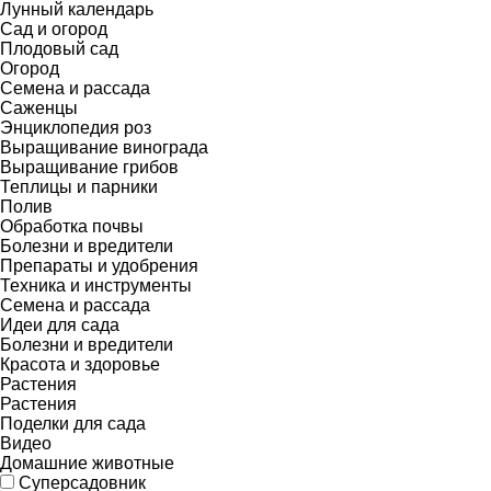
Лунный календарь
Сад и огород
Плодовый сад
Огород
Семена и рассада
Саженцы
Энциклопедия роз
Выращивание винограда
Выращивание грибов
Теплицы и парники
Полив
Обработка почвы
Болезни и вредители
Препараты и удобрения
Техника и инструменты
Семена и рассада
Идеи для сада
Болезни и вредители
Красота и здоровье
Растения
Растения
Поделки для сада
Видео
Домашние животные
Суперсадовник