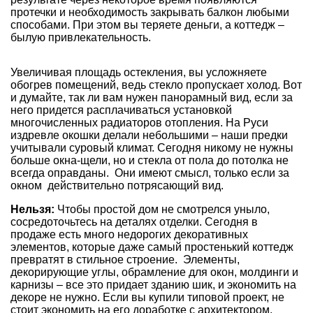
протечки и необходимость закрывать балкон любыми
способами. При этом вы теряете деньги, а коттедж –
былую привлекательность.
Увеличивая площадь остекления, вы усложняете
обогрев помещений, ведь стекло пропускает холод. Вот
и думайте, так ли вам нужен панорамный вид, если за
него придется расплачиваться установкой
многочисленных радиаторов отопления. На Руси
издревле окошки делали небольшими – наши предки
учитывали суровый климат. Сегодня никому не нужны
больше окна-щели, но и стекла от пола до потолка не
всегда оправданы. Они имеют смысл, только если за
окном действительно потрясающий вид.
Нельзя:
Чтобы простой дом не смотрелся уныло,
сосредоточьтесь на деталях отделки. Сегодня в
продаже есть много недорогих декоративных
элементов, которые даже самый простенький коттедж
превратят в стильное строение. Элементы,
декорирующие углы, обрамление для окон, молдинги и
карнизы – все это придает зданию шик, и экономить на
декоре не нужно. Если вы купили типовой проект, не
стоит экономить на его доработке с архитектором.