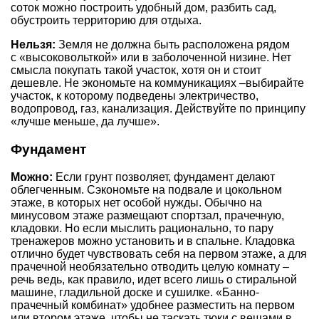
соток можно построить удобный дом, разбить сад,
обустроить территорию для отдыха.
Нельзя:
Земля не должна быть расположена рядом
с «высоковольткой» или в заболоченной низине. Нет
смысла покупать такой участок, хотя он и стоит
дешевле. Не экономьте на коммуникациях –выбирайте
участок, к которому подведены электричество,
водопровод, газ, канализация. Действуйте по принципу
«лучше меньше, да лучше».
Фундамент
Можно:
Если грунт позволяет, фундамент делают
облегченным. Сэкономьте на подвале и цокольном
этаже, в которых нет особой нужды. Обычно на
минусовом этаже размещают спортзал, прачечную,
кладовки. Но если мыслить рационально, то пару
тренажеров можно установить и в спальне. Кладовка
отлично будет чувствовать себя на первом этаже, а для
прачечной необязательно отводить целую комнату –
речь ведь, как правило, идет всего лишь о стиральной
машине, гладильной доске и сушилке. «Банно-
прачечный комбинат» удобнее разместить на первом
или втором этаже, чтобы не таскать тюки с вещами в