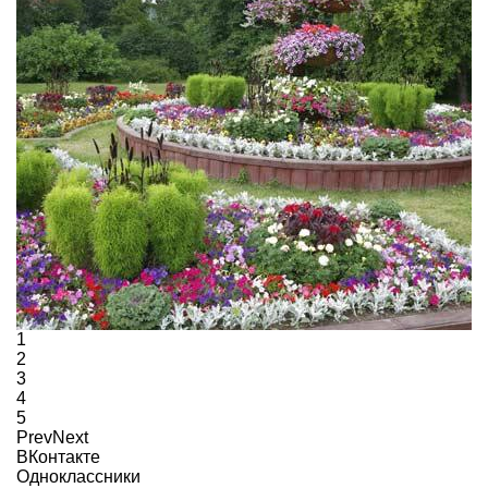
1
2
3
4
5
Prev
Next
ВКонтакте
Одноклассники