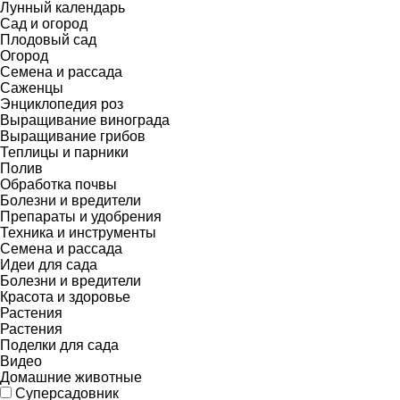
Лунный календарь
Сад и огород
Плодовый сад
Огород
Семена и рассада
Саженцы
Энциклопедия роз
Выращивание винограда
Выращивание грибов
Теплицы и парники
Полив
Обработка почвы
Болезни и вредители
Препараты и удобрения
Техника и инструменты
Семена и рассада
Идеи для сада
Болезни и вредители
Красота и здоровье
Растения
Растения
Поделки для сада
Видео
Домашние животные
Суперсадовник