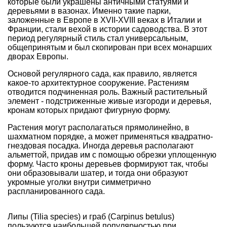
которые были украшены античными статуями и
деревьями в вазонах. Именно такие парки,
заложенные в Европе в XVII-XVIII веках в Италии и
Франции, стали вехой в истории садоводства. В этот
период регулярный стиль стал универсальным,
общепринятым и был скопирован при всех монарших
дворах Европы.
Основой регулярного сада, как правило, является
какое-то архитектурное сооружение. Растениям
отводится подчиненная роль. Важный растительный
элемент - подстриженные живые
изгороди
и деревья,
кронам которых придают фигурную форму.
Растения могут располагаться прямолинейно, в
шахматном порядке, а может применяться квадратно-
гнездовая посадка. Иногда деревья располагают
альметтой, придав им с помощью обрезки уплощенную
форму. Часто кроны деревьев формируют так, чтобы
они образовывали шатер, и тогда они образуют
укромные уголки внутри симметрично
распланированного сада.
Липы (Tilia species) и граб (Carpinus betulus)
пользуются наибольшей популярностью при