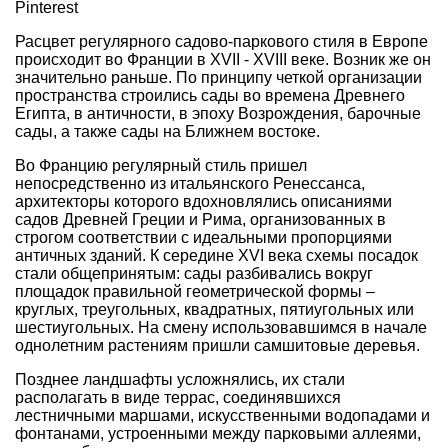
Pinterest
Расцвет регулярного садово-паркового стиля в Европе
происходит во Франции в XVII - XVIII веке. Возник же он
значительно раньше. По принципу четкой организации
пространства строились сады во времена Древнего
Египта, в античности, в эпоху Возрождения, барочные
сады, а также сады на Ближнем востоке.
Во Францию регулярный стиль пришел
непосредственно из итальянского Ренессанса,
архитекторы которого вдохновлялись описаниями
садов Древней Греции и Рима, организованных в
строгом соответствии с идеальными пропорциями
античных зданий. К середине XVI века схемы посадок
стали общепринятым: сады разбивались вокруг
площадок правильной геометрической формы –
круглых, треугольных, квадратных, пятиугольных или
шестиугольных. На смену использовавшимся в начале
однолетним растениям пришли самшитовые деревья.
Позднее ландшафты усложнялись, их стали
располагать в виде террас, соединявшихся
лестничными маршами, искусственными
водопадами
и
фонтанами
, устроенными между парковыми аллеями,