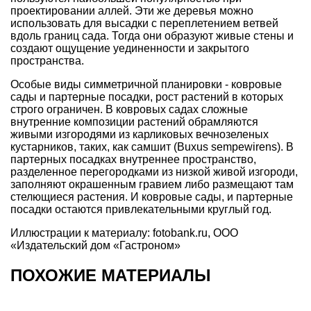
проектировании аллей. Эти же деревья можно
использовать для высадки с переплетением ветвей
вдоль границ сада. Тогда они образуют живые стены и
создают ощущение уединенности и закрытого
пространства.
Особые виды симметричной планировки - ковровые
сады и партерные посадки, рост растений в которых
строго ограничен. В ковровых садах сложные
внутренние композиции растений обрамляются
живыми изгородями из карликовых вечнозеленых
кустарников, таких, как самшит (Buxus sempewirens). В
партерных посадках внутреннее пространство,
разделенное перегородками из низкой живой изгороди,
заполняют окрашенным гравием либо размещают там
стелющиеся растения. И ковровые сады, и партерные
посадки остаются привлекательными круглый год.
Иллюстрации к материалу: fotobank.ru, ООО
«Издательский дом «Гастроном»
ПОХОЖИЕ МАТЕРИАЛЫ