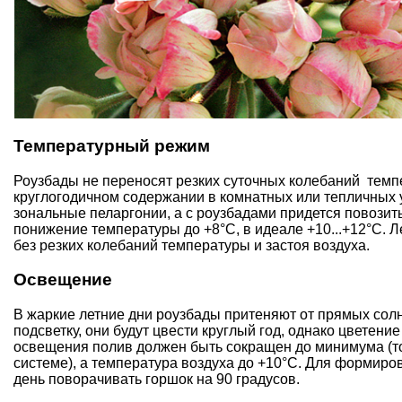
Температурный режим
Роузбады не переносят резких суточных колебаний темп
круглогодичном содержании в комнатных или тепличных 
зональные пеларгонии, а с роузбадами придется повози
понижение температуры до +8°С, в идеале +10...+12°С. 
без резких колебаний температуры и застоя воздуха.
Освещение
В жаркие летние дни роузбады притеняют от прямых солн
подсветку, они будут цвести круглый год, однако цветен
освещения полив должен быть сокращен до минимума (то
системе), а температура воздуха до +10°С. Для формир
день поворачивать горшок на 90 градусов.