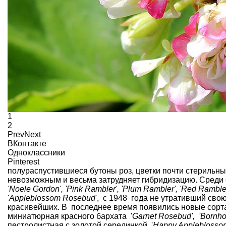
1
2
Prev
Next
ВКонтакте
Одноклассники
Pinterest
полураспустившиеся бутоны роз, цветки почти стерильны
невозможным и весьма затрудняет гибридизацию. Среди 
'Noele Gordon', 'Pink Rambler', 'Plum Rambler', 'Red Ramble
'
Appleblossom Rosebud
', с 1948 года не утративший сво
красивейших. В последнее время появились новые сорта
миниатюрная красного бархата '
Garnet Rosebud', 'Bornh
пестролистная с золотой серединкой '
Happy Appleblosso