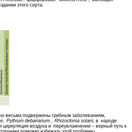
дании этого сорта.
 но весьма подвержены грибным заболеваниям,
ae, Pythium debarianum , Rhizoctonia solani
, в народе
ая циркуляция воздуха и переувлажнение – верный путь к
техники поможет избежать этой проблемы.