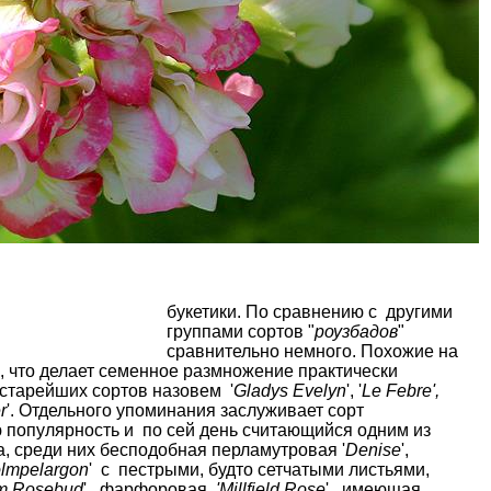
букетики. По сравнению с
другими
группами сортов
"
роузбадов
"
сравнительно немного. Похожие на
, что делает семенное размножение практически
старейших сортов назовем '
Gladys Evelyn
', '
Le Febre',
r
'. Отдельного упоминания заслуживает сорт
ю популярность и по сей день считающийся одним из
, среди них бесподобная перламутровая '
Denise
',
olmpelargon
' с пестрыми, будто сетчатыми листьями,
m Rosebud
', фарфоровая
'Millfield Rose
', имеющая