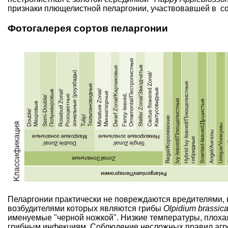
признаки плющелистной пеларгонии, участвовавшей в соз
Фотогалерея сортов пеларгонии
Пеларгонии практически не повреждаются вредителями,
возбудителями которых являются грибы
Olpidium brassic
именуемые "
черной ножкой
". Низкие температуры, плох
грибным инфекциям. Соблюдение несложных правил агро