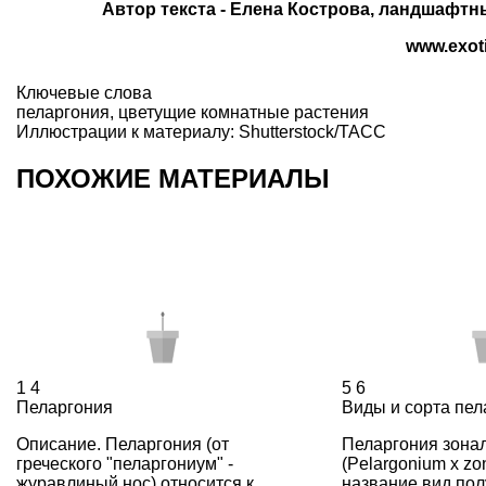
Автор текста - Елена Кострова, ландшафтн
www.exoti
Ключевые слова
пеларгония
,
цветущие комнатные растения
Иллюстрации к материалу: Shutterstock/ТАСС
ПОХОЖИЕ МАТЕРИАЛЫ
1
4
5
6
Пеларгония
Виды и сорта пел
Описание. Пеларгония (от
Пеларгония зона
греческого "пеларгониум" -
(Pelargonium х zon
журавлиный нос) относится к
название вид пол