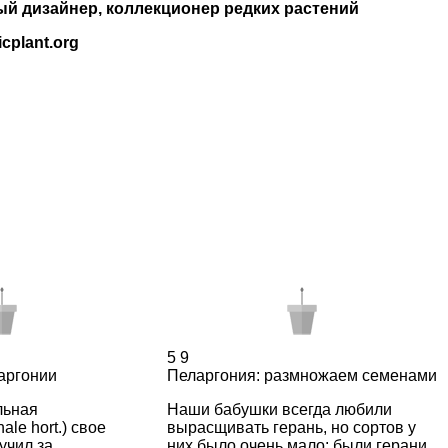
ый дизайнер, коллекционер редких растений
cplant.org
5
9
аргонии
Пеларгония: размножаем семенами
льная
Наши бабушки всегда любили
ale hort.) свое
вырасщивать герань, но сортов у
учил за
них было очень мало: были герани