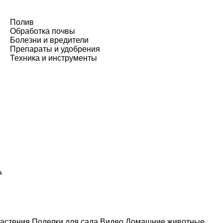
Полив
Обработка почвы
Болезни и вредители
Препараты и удобрения
Техника и инструменты
а
астения
Поделки для сада
Видео
Домашние животные