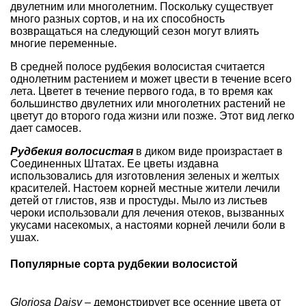
двулетним или многолетним. Поскольку существует
много разных сортов, и на их способность
возвращаться на следующий сезон могут влиять
многие переменные.
В средней полосе рудбекия волосистая считается
однолетним растением и может цвести в течение всего
лета. Цветет в течение первого года, в то время как
большинство двулетних или многолетних растений не
цветут до второго года жизни или позже. Этот вид легко
дает самосев.
Рудбекия волосистая
в диком виде произрастает в
Соединенных Штатах. Ее цветы издавна
использовались для изготовления зеленых и желтых
красителей. Настоем корней местные жители лечили
детей от глистов, язв и простуды. Мыло из листьев
чероки использовали для лечения отеков, вызванных
укусами насекомых, а настоями корней лечили боли в
ушах.
Популярные сорта рудбекии волосистой
Gloriosa Daisy
– демонстрирует все осенние цвета от