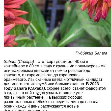
Рудбекия Sahara
Sahara (Сахара)
– этот сорт достигает 40 см в
контейнере и 80 см в саду с крупными полумахровыми
или махровыми цветами от нежно-розового до
красного, от карамельного до кораллово-
оранжевого. Изысканные цвета и отличный кандидат
для многолетних клумб или больших кашпо.
В 2023
году Sahara (C
ахара)
, скорее всего, станет фаворитом
в садах – в ней трудно узнать ставшее уже
привычным растение. На высоких хорошо
разветвленных стеблях с середины лета до начала
осени каждый день распускаются новые
фантастические цветки.