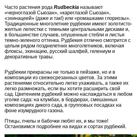
Часто растения рода
Rudbeckia
называют
«черноглазой Сьюзан», «кареглазой Сьюзан»,
«эхинацеей» (даже и так!) или «ромашками глориозы».
Традиционные многолетние рудбекии имеют золотисто-
желтые лепестки с темными центральными дисками и,
в большинстве случаев, опушенные стебли и листья
темно-зеленого оттенка. Рудбекия отлично смотрится с
целым рядом позднелетних многолетников, включая
флоксы, эхинацею, русский шалфей, гелениум и
декоративные травы.
Рудбекии прекрасны не только в пейзаже, но и в
композиции из свежесрезанных цветов. За этими
растениями относительно легко ухаживать, а также их
легко размножать, если вы хотите расширить свой
сад. Цветением рудбекий можно наслаждаться в любом
уголке сада: на клумбах, в бордюрах, смешанных
композициях дикого сада, в групповых посадках на
фоне изумрудного газона.
Птицы, пчелы и бабочки любят их, и мы тоже!
Остановимся подробнее на видах и сортах рудбекий.