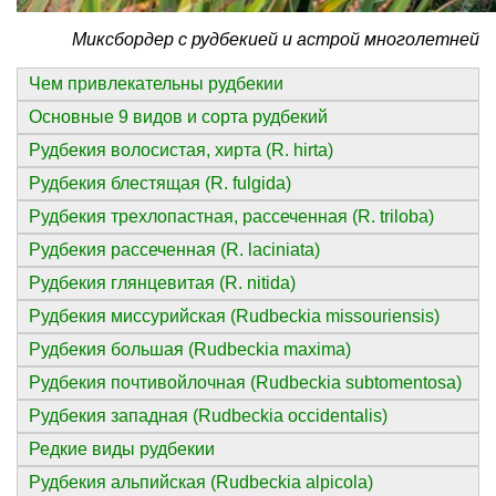
Миксбордер с рудбекией и астрой многолетней
Чем привлекательны рудбекии
Основные 9 видов и сорта рудбекий
Рудбекия волосистая, хирта (R. hirta)
Рудбекия блестящая (R. fulgida)
Рудбекия трехлопастная, рассеченная (R. triloba)
Рудбекия рассеченная (R. laciniata)
Рудбекия глянцевитая (R. nitida)
Рудбекия миссурийская (Rudbeckia missouriensis)
Рудбекия большая (Rudbeckia maxima)
Рудбекия почтивойлочная (Rudbeckia subtomentosa)
Рудбекия западная (Rudbeckia occidentalis)
Редкие виды рудбекии
Рудбекия альпийская (Rudbeckia alpicola)