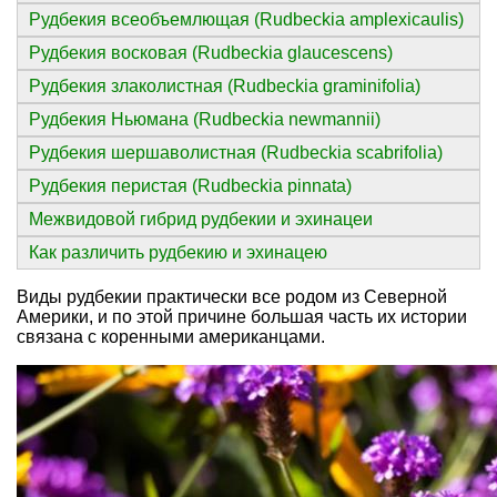
Рудбекия всеобъемлющая (Rudbeckia amplexicaulis)
Рудбекия восковая (Rudbeckia glaucescens)
Рудбекия злаколистная (Rudbeckia graminifolia)
Рудбекия Ньюмана (Rudbeckia newmannii)
Рудбекия шершаволистная (Rudbeckia scabrifolia)
Рудбекия перистая (Rudbeckia pinnata)
Межвидовой гибрид рудбекии и эхинацеи
Как различить рудбекию и эхинацею
Виды рудбекии практически все родом из Северной
Америки, и по этой причине большая часть их истории
связана с коренными американцами.