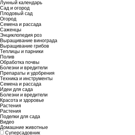
Лунный календарь
Сад и огород
Плодовый сад
Огород
Семена и рассада
Саженцы
Энциклопедия роз
Выращивание винограда
Выращивание грибов
Теплицы и парники
Полив
Обработка почвы
Болезни и вредители
Препараты и удобрения
Техника и инструменты
Семена и рассада
Идеи для сада
Болезни и вредители
Красота и здоровье
Растения
Растения
Поделки для сада
Видео
Домашние животные
Суперсадовник