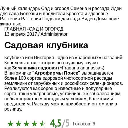
Лунный календарь
Сад и огород
Семена и рассада
Идеи
для сада
Болезни и вредители
Красота и здоровье
Растения
Растения
Поделки для сада
Видео
Домашние
животные
ГЛАВНАЯ
•
САД И ОГОРОД
13 апреля 2017
/
Administrator
Садовая клубника
Клубника или Виктория - одно из «народных» названий
Королевы ягод, которое по-научному звучит
как
Земляника садовая
(«Fragaria ananassa»).
В питомнике
"Агрофирмы Поиск"
выращивается
более 100 сортов здоровой чистосортной рассады
земляники от зарубежных и российских селекционеров.
Реализуются как хорошо известные и популярные
сорта, так и ультрановые, устойчивые к заболеваниям,
неблагоприятным погодным условиям, болезням и
вредителям. Рассаду можно приобрести оптом или в
розницу.
4,5
/5
Голосов:
6