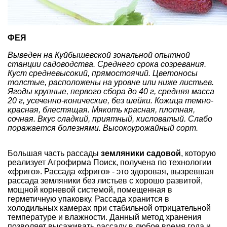
ФЕЯ
Выведен на Куйбышевской зональной опытной
станции садоводства. Среднего срока созревания.
Куст средневысокий, прямостоячий. Цветоносы
толстые, расположены на уровне или ниже листьев.
Ягоды крупные, первого сбора до 40 г, средняя масса
20 г, усеченно-конические, без шейки. Кожица темно-
красная, блестящая. Мякоть красная, плотная,
сочная. Вкус сладкий, приятный, кисловатый. Слабо
поражается болезнями. Высокоурожайный сорт.
Большая часть рассады
земляники садовой
, которую
реализует Агрофирма Поиск, получена по технологии
«фриго». Рассада «фриго» - это здоровая, вызревшая
рассада земляники без листьев с хорошо развитой,
мощной корневой системой, помещенная в
герметичную упаковку. Рассада хранится в
холодильных камерах при стабильной отрицательной
температуре и влажности. Данный метод хранения
позволяет высаживать рассаду в любое время года и