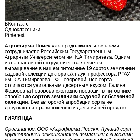
ВКонтакте
Одноклассники
Pinterest
Агрофирма Поиск
уже продолжительное время
сотрудничает с Российским Государственным
Аграрным Университетом им. К.А.Тимирязева. Одним
из направлений сотрудничества является
выращивание в нашем питомнике 19 сортов земляники
садовой селекции доктора с/х наук, профессора РГАУ
им. К.А.Тимирязева Г.Ф. Говоровой. Все сорта
отличаются уникальным десертным вкусом. Галина
Федоровна Говорова ежегодно проводит в питомнике
апробацию
сортов земляники садовой собственной
селекции
. Без авторской апробации сорта не
допускаются к размножению и дальнейшей продаже.
ГИРЛЯНДА
Оригинатор: ООО «Агрофирма Поиск». Лучший сорт
крупноплодной ремонтантной земляники с высокими