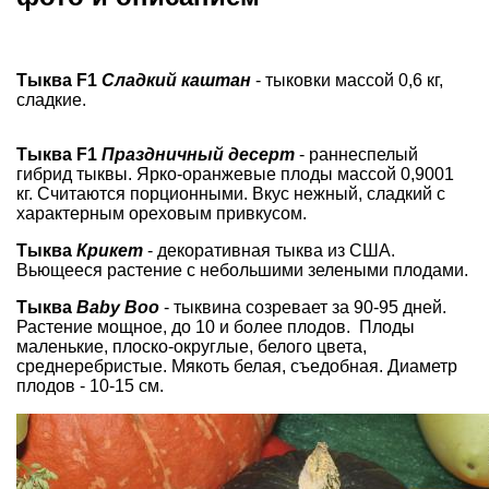
Тыква F1
Сладкий каштан
- тыковки массой 0,6 кг,
сладкие.
Тыква F1
Праздничный десерт
- раннеспелый
гибрид тыквы. Ярко-оранжевые плоды массой 0,9001
кг. Считаются порционными. Вкус нежный, сладкий с
характерным ореховым привкусом.
Тыква
Крикет
- декоративная тыква из США.
Вьющееся растение с небольшими зелеными плодами.
Тыква
Baby Boo
- тыквина созревает за 90-95 дней.
Растение мощное, до 10 и более плодов. Плоды
маленькие, плоско-округлые, белого цвета,
среднеребристые. Мякоть белая, съедобная. Диаметр
плодов - 10-15 см.