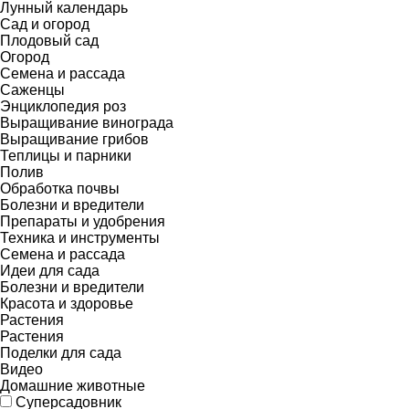
Лунный календарь
Сад и огород
Плодовый сад
Огород
Семена и рассада
Саженцы
Энциклопедия роз
Выращивание винограда
Выращивание грибов
Теплицы и парники
Полив
Обработка почвы
Болезни и вредители
Препараты и удобрения
Техника и инструменты
Семена и рассада
Идеи для сада
Болезни и вредители
Красота и здоровье
Растения
Растения
Поделки для сада
Видео
Домашние животные
Суперсадовник