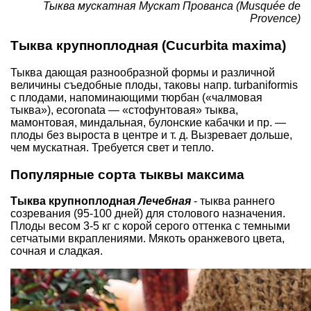
Тыква мускатная Мускат Прованса (Musquée de
Provence)
Тыква крупноплодная (Cucurbita maxima)
Тыква дающая разнообразной формы и различной
величины съедобные плоды, таковы напр. turbaniformis
с плодами, напоминающими тюрбан («чалмовая
тыква»), ecoronata — «стофунтовая» тыква,
мамонтовая, миндальная, булонские кабачки и пр. —
плоды без выроста в центре и т. д. Вызревает дольше,
чем мускатная. Требуется свет и тепло.
Популярные сорта тыквы максима
Тыква крупноплодная
Лечебная
- тыква раннего
созревания (95-100 дней) для столового назначения.
Плоды весом 3-5 кг с корой серого оттенка с темными
сетчатыми вкраплениями. Мякоть оранжевого цвета,
сочная и сладкая.