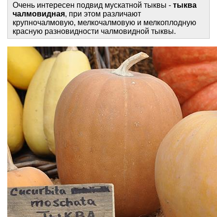
Очень интересен подвид мускатной тыквы -
тыква
чалмовидная
, при этом различают
крупночалмовую, мелкочалмовую и мелкоплодную
красную разновидности чалмовидной тыквы.