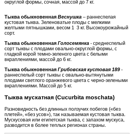
округлой формы, сочная, массой до 7 кг.
Тыква обыкновенная
Веснушка
– раннеспелая
кустовая тыква. Зеленоватые плоды с мелкими
желтыми пятнышками, весом 1 3 кг. Высокоурожайный
сорт.
Тыква обыкновенная
Голосемянка
- среднеспелый
сорт тыквы с плодами овально-округлой формы, с
гладкой корой темно-зеленого цвета с белыми
вкраплениями, массой до 6 кг.
Тыква обыкновенная
Грибовская кустовая 189
-
раннеспелый сорт тыквы с овально-вытянутыми
плодами светлого оранжевого цвета с черно-зелеными
вкраплениями. Массой до 5 кг.
Тыква мускатная (Cucurbita moschata)
Разновидность без длинных ползучих побегов («без
плетей», «без усов»), так называемая кустовая тыква.
Мускусовая или египетская тыква, с запахом мускуса,
разводится в более теплых регионах страны.