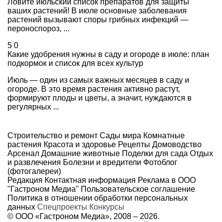
Ловите июльский список препаратов для защиты
ваших растений! В июле основные заболевания
растений вызывают споры грибных инфекций —
пероноспороз, ...
5
0
Какие удобрения нужны в саду и огороде в июле: план
подкормок и список для всех культур
Июль — один из самых важных месяцев в саду и
огороде. В это время растения активно растут,
формируют плоды и цветы, а значит, нуждаются в
регулярных ...
Строительство и ремонт
Сады мира
Комнатные
растения
Красота и здоровье
Рецепты
Домоводство
Арсенал
Домашние животные
Поделки для сада
Отдых
и развлечения
Болезни и вредители
Фотоблог
(фотогалереи)
Редакция
Контактная информация
Реклама в ООО
"Гастроном Медиа"
Пользовательское соглашение
Политика в отношении обработки персональных
данных
Спецпроекты
Конкурсы
© ООО «Гастроном Медиа», 2008 –
2026.