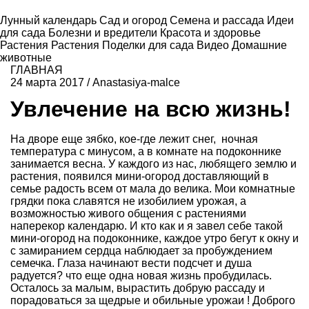
Лунный календарь
Сад и огород
Семена и рассада
Идеи
для сада
Болезни и вредители
Красота и здоровье
Растения
Растения
Поделки для сада
Видео
Домашние
животные
ГЛАВНАЯ
24 марта 2017
/
Anastasiya-malce
Увлечение на всю жизнь!
На дворе еще зябко, кое-где лежит снег, ночная
температура с минусом, а в комнате на подоконнике
занимается весна. У каждого из нас, любящего землю и
растения, появился мини-огород доставляющий в
семье радость всем от мала до велика. Мои комнатные
грядки пока славятся не изобилием урожая, а
возможностью живого общения с растениями
наперекор календарю. И кто как и я завел себе такой
мини-огород на подоконнике, каждое утро бегут к окну и
с замиранием сердца наблюдает за пробуждением
семечка. Глаза начинают вести подсчет и душа
радуется? что еще одна новая жизнь пробудилась.
Осталось за малым, вырастить добрую рассаду и
порадоваться за щедрые и обильные урожаи ! Доброго