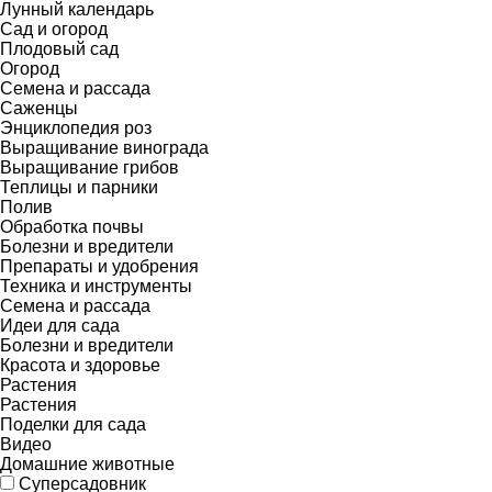
Лунный календарь
Сад и огород
Плодовый сад
Огород
Семена и рассада
Саженцы
Энциклопедия роз
Выращивание винограда
Выращивание грибов
Теплицы и парники
Полив
Обработка почвы
Болезни и вредители
Препараты и удобрения
Техника и инструменты
Семена и рассада
Идеи для сада
Болезни и вредители
Красота и здоровье
Растения
Растения
Поделки для сада
Видео
Домашние животные
Суперсадовник