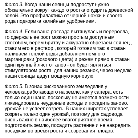
Фото 3
. Когда наши сеянцы подрастут нужно
обязательно вокруг каждого ростка опудрить древесной
золой. Это профилактика от черной ножки и своего
рода подкормка калийным удобрением.
Фото 4.
Если ваша рассада вытянулась и переросла,
то сдержать ее рост можно простым доступным
способом, берем бритву и аккуратно обрезаем сеянец ,
ставим его в раствор , который готовим так: в стакан
наливаем теплой воды добавляем немного
марганцовки (розового цвета) и режем прямо в стакан
один крупный лист от алоэ - он будет являться
стимулятором роста для наших резанок, через неделю
наши сеянцы дадут мощную корневую.
Фото 5
. В зонах рискованного земледелия у
человека,работающего на земле, как у сапера, есть
только один шанс, поскольку не имеется возможности
ликвидировать неудачные всходы и посадить заново,
урожай не успеет созреть. В наших широтах успевает
созреть только один урожай, поэтому для садовода
очень важно в наиболее благоприятное время
подготовить землю, посадить растение и не навредить
посадкам во время роста и созревания плодов.