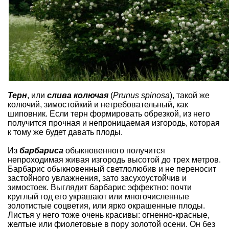
Терн
, или
слива колючая
(
Prunus spinosa
), такой же
колючий, зимостойкий и нетребовательный, как
шиповник. Если терн формировать обрезкой, из него
получится прочная и непроницаемая изгородь, которая
к тому же будет давать плоды.
Из
барбариса
обыкновенного получится
непроходимая живая изгородь высотой до трех метров.
Барбарис обыкновенный
светлолюбив и не переносит
застойного увлажнения, зато засухоустойчив и
зимостоек. Выглядит барбарис эффектно: почти
круглый год его украшают или многочисленные
золотистые соцветия, или ярко окрашенные плоды.
Листья у него тоже очень красивы: огненно-красные,
желтые или фиолетовые в пору золотой осени. Он без