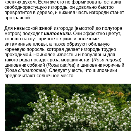
крепких духом. Если же его не формировать, оставив
свободнорастущую изгородь, он довольно быстро
превратится в дерево, и нижняя часть изгороди станет
прозрачной.
Для невысокой живой изгороди (высотой до полутора
метров) подходят
шиповники
. Они эффектно цветут,
хорошо пахнут, приносят яркие и полезные
витаминные плоды, а также образуют обильную
корневую поросль, которая делает изгородь трудно
проходимой. Наиболее известны и популярны для
такого рода посадок
роза морщинистая
(
Rosa rugosa
),
шиповник собачий (
Rosa canina
) и шиповник коричный
(
Rosa cinnamomea)
. Следует учесть, что шиповники
предпочитают солнечное место.