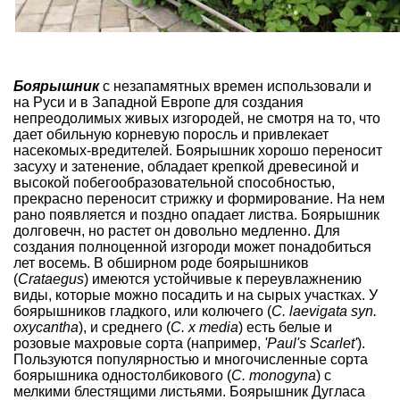
Боярышник
с незапамятных времен использовали и
на Руси и в Западной Европе для создания
непреодолимых живых изгородей, не смотря на то, что
дает обильную корневую поросль и привлекает
насекомых-вредителей. Боярышник хорошо переносит
засуху и затенение, обладает крепкой древесиной и
высокой побегообразовательной способностью,
прекрасно переносит стрижку и формирование. На нем
рано появляется и поздно опадает листва. Боярышник
долговечн, но растет он довольно медленно. Для
создания полноценной изгороди может понадобиться
лет восемь. В обширном
роде боярышников
(
Crataegus
) имеются устойчивые к переувлажнению
виды, которые можно посадить и на сырых участках. У
боярышников гладкого, или колючего (
C. laevigata syn.
oxycantha
), и среднего (
C. x media
) есть белые и
розовые махровые сорта (например,
'Paul's Scarlet'
).
Пользуются популярностью и многочисленные сорта
боярышника одностолбикового (
C. monogyna
) с
мелкими блестящими листьями. Боярышник Дугласа