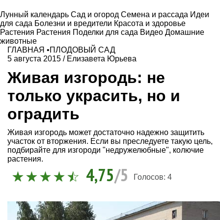
Лунный календарь
Сад и огород
Семена и рассада
Идеи
для сада
Болезни и вредители
Красота и здоровье
Растения
Растения
Поделки для сада
Видео
Домашние
животные
ГЛАВНАЯ
•
ПЛОДОВЫЙ САД
5 августа 2015
/
Елизавета Юрьева
Живая изгородь: не
только украсить, но и
оградить
Живая изгородь может достаточно надежно защитить
участок от вторжения. Если вы преследуете такую цель,
подбирайте для изгороди "недружелюбные", колючие
растения.
4,75
/5
Голосов:
4