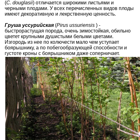
(
C. douglasii
) отличается широкими листьями и
черными плодами. У всех перечисленных видов плоды
имеют декоративную и лекрственную ценность.
Груша уссурийская
(
Pirus ussuriensis
) -
быстрорастущая порода, очень зимостойкая, обильно
цветет крупными душистыми белыми цветами.
Изгородь из нее по колючести мало чем уступает
боярышнику, а по побегообразующей способности и
густоте кроны с боярышником даже соперничает.