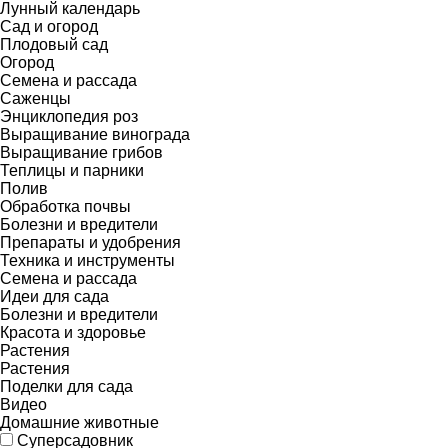
Лунный календарь
Сад и огород
Плодовый сад
Огород
Семена и рассада
Саженцы
Энциклопедия роз
Выращивание винограда
Выращивание грибов
Теплицы и парники
Полив
Обработка почвы
Болезни и вредители
Препараты и удобрения
Техника и инструменты
Семена и рассада
Идеи для сада
Болезни и вредители
Красота и здоровье
Растения
Растения
Поделки для сада
Видео
Домашние животные
Суперсадовник