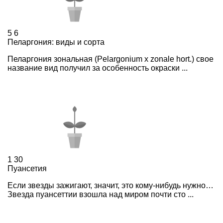
5
6
Пеларгония: виды и сорта
Пеларгония зональная (Pelargonium х zonale hort.) свое
название вид получил за особенность окраски ...
1
30
Пуансетия
Если звезды зажигают, значит, это кому-нибудь нужно…
Звезда пуансеттии взошла над миром почти сто ...