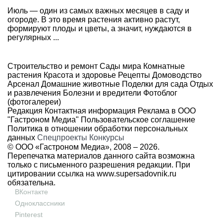
Июль — один из самых важных месяцев в саду и
огороде. В это время растения активно растут,
формируют плоды и цветы, а значит, нуждаются в
регулярных ...
Строительство и ремонт
Сады мира
Комнатные
растения
Красота и здоровье
Рецепты
Домоводство
Арсенал
Домашние животные
Поделки для сада
Отдых
и развлечения
Болезни и вредители
Фотоблог
(фотогалереи)
Редакция
Контактная информация
Реклама в ООО
"Гастроном Медиа"
Пользовательское соглашение
Политика в отношении обработки персональных
данных
Спецпроекты
Конкурсы
© ООО «Гастроном Медиа», 2008 –
2026.
Перепечатка материалов данного сайта возможна
только с письменного разрешения редакции. При
цитировании ссылка на
www.supersadovnik.ru
обязательна.
ВКонтакте
Одноклассники
Pinterest