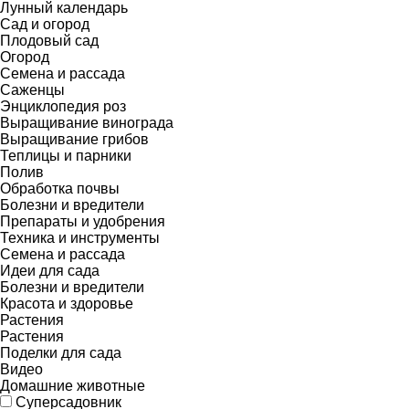
Лунный календарь
Сад и огород
Плодовый сад
Огород
Семена и рассада
Саженцы
Энциклопедия роз
Выращивание винограда
Выращивание грибов
Теплицы и парники
Полив
Обработка почвы
Болезни и вредители
Препараты и удобрения
Техника и инструменты
Семена и рассада
Идеи для сада
Болезни и вредители
Красота и здоровье
Растения
Растения
Поделки для сада
Видео
Домашние животные
Суперсадовник