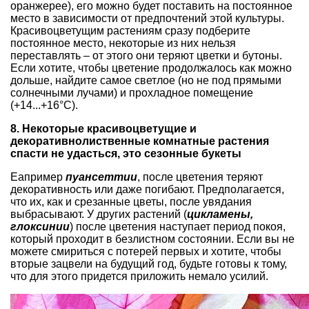
оранжерее), его можно будет поставить на постоянное
место в зависимости от предпочтений этой культуры.
Красивоцветущим растениям сразу подберите
постоянное место, некоторые из них нельзя
переставлять – от этого они теряют цветки и бутоны.
Если хотите, чтобы цветение продолжалось как можно
дольше, найдите самое светлое (но не под прямыми
солнечными лучами) и прохладное помещение
(+14...+16°С).
8. Некоторые красивоцветущие и
декоративнолиственные комнатные растения
спасти не удасться, это сезонные букеты
Еапример
пуансеттии
, после цветения теряют
декоративность или даже погибают. Предполагается,
что их, как и срезанные цветы, после увядания
выбрасывают. У других растений (
цикламены,
глоксинии
) после цветения наступает период покоя,
который проходит в безлистном состоянии. Если вы не
можете смириться с потерей первых и хотите, чтобы
вторые зацвели на будущий год, будьте готовы к тому,
что для этого придется приложить немало усилий.